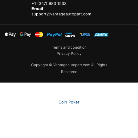
+1 (347) 983 1533
Email
support@vantageautopart.com
Terms and condition
Privacy Policy
Copyright © Vantageautopart.com All Rights
Reserved
Coin Poker