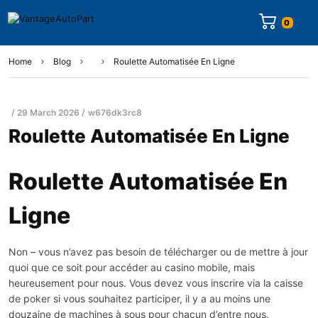
0
Home
Blog
Roulette Automatisée En Ligne
29 March 2026
w676dk3rc8
Roulette Automatisée En Ligne
Roulette Automatisée En
Ligne
Non – vous n’avez pas besoin de télécharger ou de mettre à jour
quoi que ce soit pour accéder au casino mobile, mais
heureusement pour nous. Vous devez vous inscrire via la caisse
de poker si vous souhaitez participer, il y a au moins une
douzaine de machines à sous pour chacun d’entre nous.