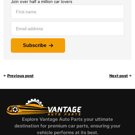
Join over half a million car lovers
Subscribe
Previous post
Next post
Explore Vantage Auto Parts your ultimate
destination for premium car parts, ensuring your
vehicle performs at its best.