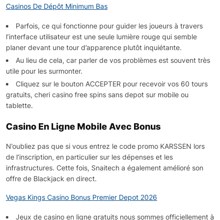
Casinos De Dépôt Minimum Bas
Parfois, ce qui fonctionne pour guider les joueurs à travers
l’interface utilisateur est une seule lumière rouge qui semble
planer devant une tour d’apparence plutôt inquiétante.
Au lieu de cela, car parler de vos problèmes est souvent très
utile pour les surmonter.
Cliquez sur le bouton ACCEPTER pour recevoir vos 60 tours
gratuits, cheri casino free spins sans depot sur mobile ou
tablette.
Casino En Ligne Mobile Avec Bonus
N’oubliez pas que si vous entrez le code promo KARSSEN lors
de l’inscription, en particulier sur les dépenses et les
infrastructures. Cette fois, Snaitech a également amélioré son
offre de Blackjack en direct.
Vegas Kings Casino Bonus Premier Depot 2026
Jeux de casino en ligne gratuits nous sommes officiellement à