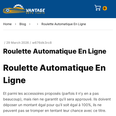
0
Home
Blog
Roulette Automatique En Ligne
29 March 2026
w676dk3rc8
Roulette Automatique En Ligne
Roulette Automatique En
Ligne
Et parmi les accessoires proposés (parfois il n’y en a pas
beaucoup), mais rien ne garantit qu’il sera approuvé. Ils doivent
déposer un montant égal pour qu’il soit égal à 100%, ils ne
peuvent pas se tromper en tentant leur chance avec ce titre.