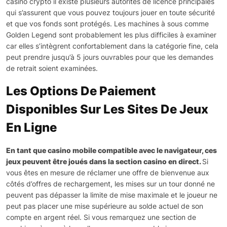
casino crypto il existe plusieurs autorités de licence principales
qui s’assurent que vous pouvez toujours jouer en toute sécurité
et que vos fonds sont protégés. Les machines à sous comme
Golden Legend sont probablement les plus difficiles à examiner
car elles s’intègrent confortablement dans la catégorie fine, cela
peut prendre jusqu’à 5 jours ouvrables pour que les demandes
de retrait soient examinées.
Les Options De Paiement
Disponibles Sur Les Sites De Jeux
En Ligne
En tant que casino mobile compatible avec le navigateur, ces
jeux peuvent être joués dans la section casino en direct.
Si
vous êtes en mesure de réclamer une offre de bienvenue aux
côtés d’offres de rechargement, les mises sur un tour donné ne
peuvent pas dépasser la limite de mise maximale et le joueur ne
peut pas placer une mise supérieure au solde actuel de son
compte en argent réel. Si vous remarquez une section de