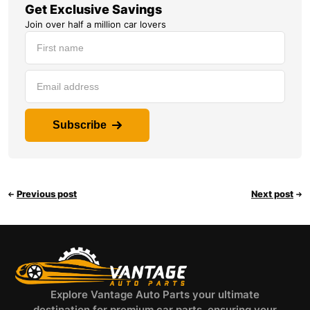
Get Exclusive Savings
Join over half a million car lovers
Subscribe
Previous post
Next post
Explore Vantage Auto Parts your ultimate
destination for premium car parts, ensuring your