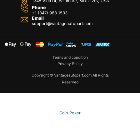
1348 Vida Dr, Baltimore, MD 21207, USA
Phone
+1 (347) 983 1533
Email
support@vantageautopart.com
Terms and condition
Privacy Policy
Copyright © Vantageautopart.com All Rights
Reserved
Coin Poker