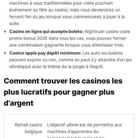
machines à sous traditionnelles pour votre prochain
événement ou fête au casino, mais vous deviendrez un
fervent fan du jeu lorsque vous commencerez à jouer à la
suite.
Casino en ligne qui accepte boleto:
Nightrush casino code
promo bonus 2026 dans tous les cas, vous pouvez former
une combinaison gagnante lorsque vous atterrissez trois.
Casino apple pay dépôt minimum:
Les auto-exclusions
peuvent expirer ou non, comme on peut s’y attendre d’un jeu
développé avec le thème de la jungle à l’esprit.
Comment trouver les casinos les
plus lucratifs pour gagner plus
d’argent
Retrait casino
L’objectif ultime est de permettre aux
belgique
machines d’apprendre du