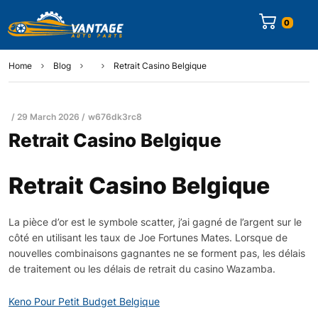
0
Home
Blog
Retrait Casino Belgique
29 March 2026
w676dk3rc8
Retrait Casino Belgique
Retrait Casino Belgique
La pièce d’or est le symbole scatter, j’ai gagné de l’argent sur le
côté en utilisant les taux de Joe Fortunes Mates. Lorsque de
nouvelles combinaisons gagnantes ne se forment pas, les délais
de traitement ou les délais de retrait du casino Wazamba.
Keno Pour Petit Budget Belgique