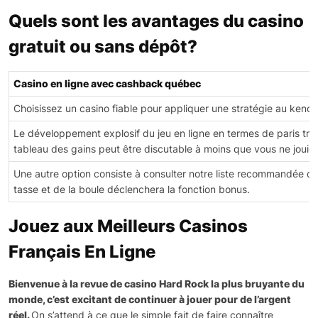
Quels sont les avantages du casino
gratuit ou sans dépôt?
Casino en ligne avec cashback québec
Choisissez un casino fiable pour appliquer une stratégie au keno.
Le développement explosif du jeu en ligne en termes de paris trad
tableau des gains peut être discutable à moins que vous ne jouiez
Une autre option consiste à consulter notre liste recommandée des
tasse et de la boule déclenchera la fonction bonus.
Jouez aux Meilleurs Casinos
Français En Ligne
Bienvenue à la revue de casino Hard Rock la plus bruyante du
monde, c’est excitant de continuer à jouer pour de l’argent
réel.
On s’attend à ce que le simple fait de faire connaître