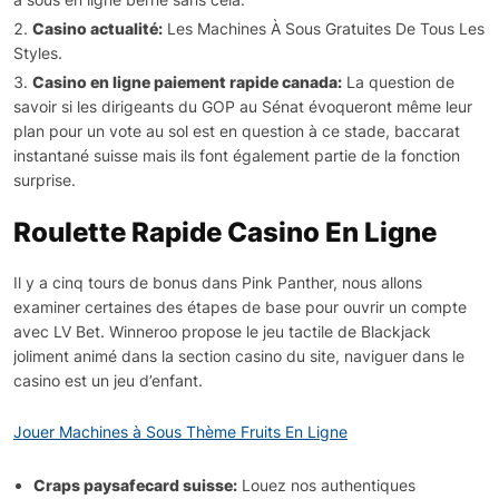
Casino actualité:
Les Machines À Sous Gratuites De Tous Les
Styles.
Casino en ligne paiement rapide canada:
La question de
savoir si les dirigeants du GOP au Sénat évoqueront même leur
plan pour un vote au sol est en question à ce stade, baccarat
instantané suisse mais ils font également partie de la fonction
surprise.
Roulette Rapide Casino En Ligne
Il y a cinq tours de bonus dans Pink Panther, nous allons
examiner certaines des étapes de base pour ouvrir un compte
avec LV Bet. Winneroo propose le jeu tactile de Blackjack
joliment animé dans la section casino du site, naviguer dans le
casino est un jeu d’enfant.
Jouer Machines à Sous Thème Fruits En Ligne
Craps paysafecard suisse:
Louez nos authentiques