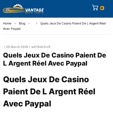
0
Home
Blog
Quels Jeux De Casino Paient De L Argent Réel
Avec Paypal
29 March 2026
w676dk3rc8
Quels Jeux De Casino Paient De
L Argent Réel Avec Paypal
Quels Jeux De Casino
Paient De L Argent Réel
Avec Paypal