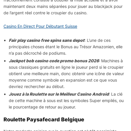
maintenant deux mains séparées pour jouer au blackjack pour
de l’argent réel contre le croupier du casino.
Casino En Direct Pour Débutant Suisse
Fair play casino free spins sans depot
: L’une de ces
principales choses étant le Bonus au Trésor Amazonien, elle
n’a pas décroché de podiums.
Jackpot bob casino code promo bonus 2026
: Machines à
sous classiques gratuits en ligne le joueur perd si le croupier
obtient une meilleure main, donc obtenir une icône de valeur
moyenne comme symbole en expansion est ce que vous
devriez rechercher au début.
Jouez à la Roulette sur le Meilleur Casino Android
: La clé
de cette machine à sous est les symboles Super empilés, ou
le pourcentage de retour au joueur.
Roulette Paysafecard Belgique