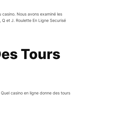
u casino. Nous avons examiné les
, Q et J. Roulette En Ligne Securisé
Des Tours
 Quel casino en ligne donne des tours