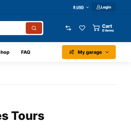
Login
$ USD
Cart
0
items
Shop
FAQ
My garage
es Tours