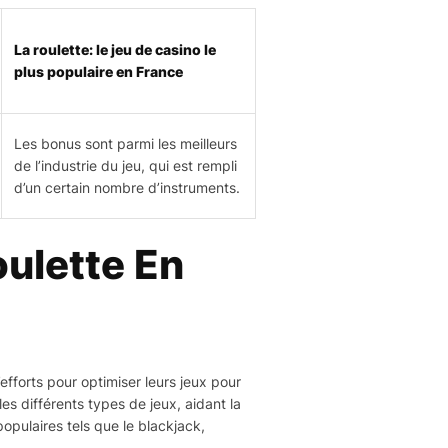
La roulette: le jeu de casino le
plus populaire en France
Les bonus sont parmi les meilleurs
de l’industrie du jeu, qui est rempli
d’un certain nombre d’instruments.
oulette En
efforts pour optimiser leurs jeux pour
s différents types de jeux, aidant la
opulaires tels que le blackjack,