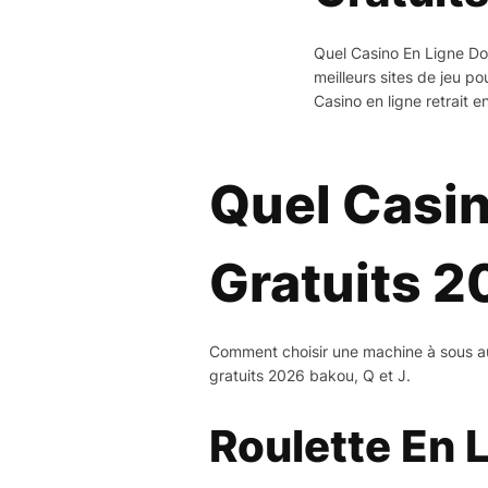
Quel Casino En Ligne Do
meilleurs sites de jeu p
Casino en ligne retrait 
Quel Casin
Gratuits 
Comment choisir une machine à sous au 
gratuits 2026 bakou, Q et J.
Roulette En 