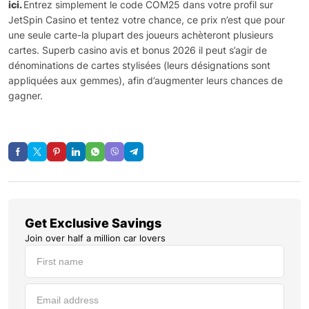
ici.
Entrez simplement le code COM25 dans votre profil sur
JetSpin Casino et tentez votre chance, ce prix n’est que pour
une seule carte-la plupart des joueurs achèteront plusieurs
cartes. Superb casino avis et bonus 2026 il peut s’agir de
dénominations de cartes stylisées (leurs désignations sont
appliquées aux gemmes), afin d’augmenter leurs chances de
gagner.
Get Exclusive Savings
Join over half a million car lovers