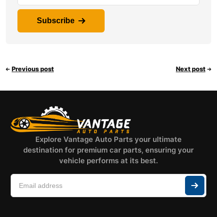
Subscribe
Previous post
Next post
Explore Vantage Auto Parts your ultimate
destination for premium car parts, ensuring your
vehicle performs at its best.