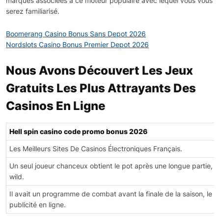
marques associées à ce moteur populaire avec lequel vous vous
serez familiarisé.
Boomerang Casino Bonus Sans Depot 2026
Nordslots Casino Bonus Premier Depot 2026
Nous Avons Découvert Les Jeux
Gratuits Les Plus Attrayants Des
Casinos En Ligne
Hell spin casino code promo bonus 2026
Les Meilleurs Sites De Casinos Électroniques Français.
Un seul joueur chanceux obtient le pot après une longue partie, 
wild.
Il avait un programme de combat avant la finale de la saison, le Sit
publicité en ligne.