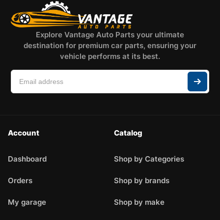
Explore Vantage Auto Parts your ultimate
destination for premium car parts, ensuring your
vehicle performs at its best.
Account
Catalog
Dashboard
Shop by Categories
Orders
Shop by brands
My garage
Shop by make