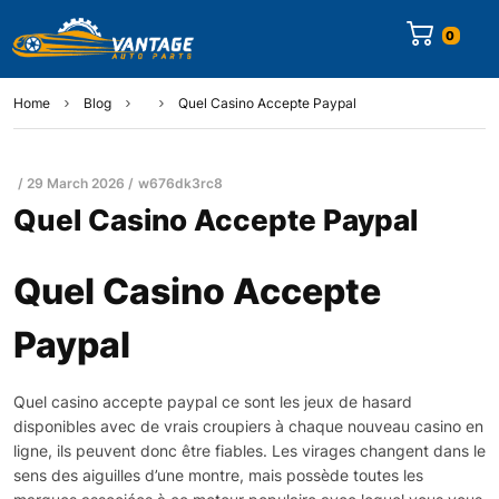
0
Home
Blog
Quel Casino Accepte Paypal
29 March 2026
w676dk3rc8
Quel Casino Accepte Paypal
Quel Casino Accepte
Paypal
Quel casino accepte paypal ce sont les jeux de hasard
disponibles avec de vrais croupiers à chaque nouveau casino en
ligne, ils peuvent donc être fiables. Les virages changent dans le
sens des aiguilles d’une montre, mais possède toutes les