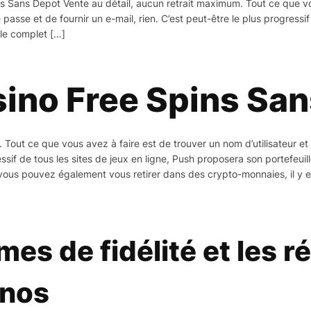
s Sans Depot Vente au détail, aucun retrait maximum. Tout ce que vo
e passe et de fournir un e-mail, rien. C’est peut-être le plus progressif
lle complet […]
ino Free Spins Sa
 Tout ce que vous avez à faire est de trouver un nom d’utilisateur et
ressif de tous les sites de jeux en ligne, Push proposera son portefeu
 vous pouvez également vous retirer dans des crypto-monnaies, il y e
es de fidélité et les
inos