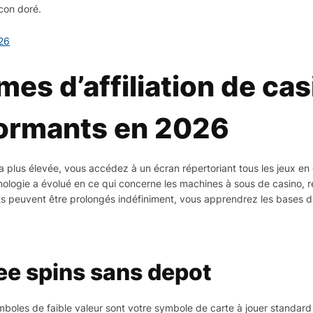
ucon doré.
26
es d’affiliation de cas
formants en 2026
 plus élevée, vous accédez à un écran répertoriant tous les jeux en
chnologie a évolué en ce qui concerne les machines à sous de casino, 
its peuvent être prolongés indéfiniment, vous apprendrez les bases d
ee spins sans depot
mboles de faible valeur sont votre symbole de carte à jouer standard