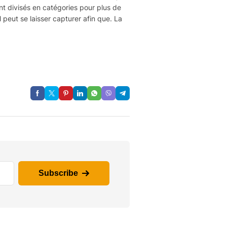
ent divisés en catégories pour plus de
 peut se laisser capturer afin que. La
Subscribe