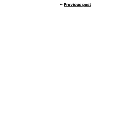
Previous post