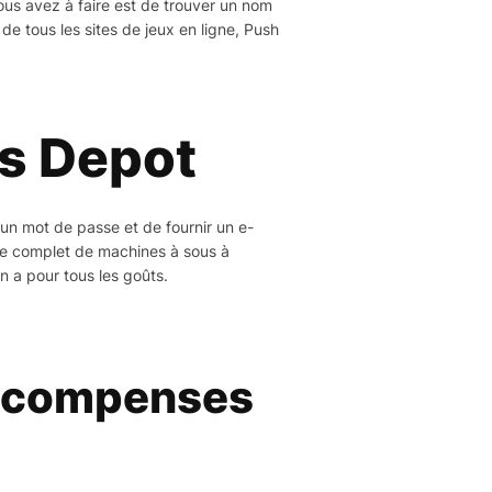
us avez à faire est de trouver un nom
 de tous les sites de jeux en ligne, Push
ns Depot
 un mot de passe et de fournir un e-
ille complet de machines à sous à
n a pour tous les goûts.
 récompenses