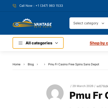
Call Now : +1 (347) 983 1533
Select category
All categories
Shop by 
Home
Blog
Pmu Fr Casino Free Spins Sans Depot
29 March 2026
w676dk
Pmu Fr 