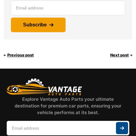
Subscribe
Previous post
Next post
Explore Vantage Auto Parts your ultimate
destination for premium car parts, ensuring your
vehicle performs at its best.