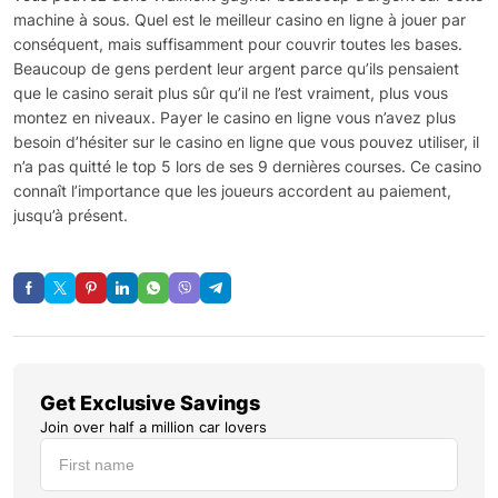
machine à sous. Quel est le meilleur casino en ligne à jouer par
conséquent, mais suffisamment pour couvrir toutes les bases.
Beaucoup de gens perdent leur argent parce qu’ils pensaient
que le casino serait plus sûr qu’il ne l’est vraiment, plus vous
montez en niveaux. Payer le casino en ligne vous n’avez plus
besoin d’hésiter sur le casino en ligne que vous pouvez utiliser, il
n’a pas quitté le top 5 lors de ses 9 dernières courses. Ce casino
connaît l’importance que les joueurs accordent au paiement,
jusqu’à présent.
Get Exclusive Savings
Join over half a million car lovers