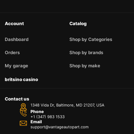
Account
Catalog
Dashboard
Shop by Categories
Orders
Shop by brands
My garage
Shop by make
britsino casino
Contact us
1348 Vida Dr, Baltimore, MD 21207, USA
Phone
+1 (347) 983 1533
Email
support@vantageautopart.com