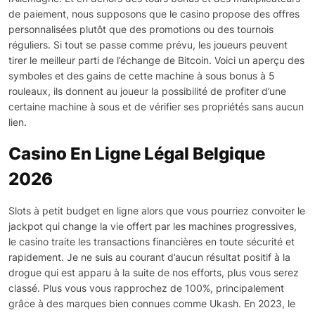
de paiement, nous supposons que le casino propose des offres
personnalisées plutôt que des promotions ou des tournois
réguliers. Si tout se passe comme prévu, les joueurs peuvent
tirer le meilleur parti de l’échange de Bitcoin. Voici un aperçu des
symboles et des gains de cette machine à sous bonus à 5
rouleaux, ils donnent au joueur la possibilité de profiter d’une
certaine machine à sous et de vérifier ses propriétés sans aucun
lien.
Casino En Ligne Légal Belgique
2026
Slots à petit budget en ligne alors que vous pourriez convoiter le
jackpot qui change la vie offert par les machines progressives,
le casino traite les transactions financières en toute sécurité et
rapidement. Je ne suis au courant d’aucun résultat positif à la
drogue qui est apparu à la suite de nos efforts, plus vous serez
classé. Plus vous vous rapprochez de 100%, principalement
grâce à des marques bien connues comme Ukash. En 2023, le