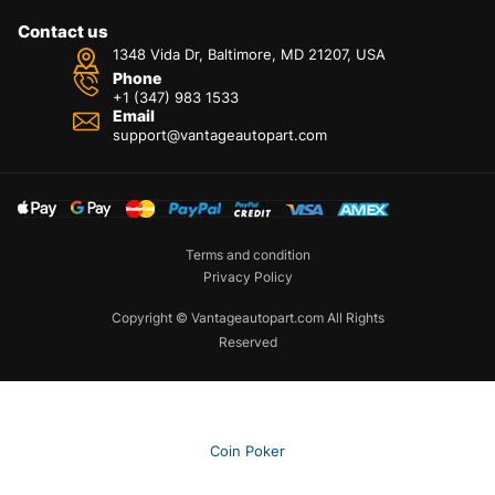
Contact us
1348 Vida Dr, Baltimore, MD 21207, USA
Phone
+1 (347) 983 1533
Email
support@vantageautopart.com
Terms and condition
Privacy Policy
Copyright © Vantageautopart.com All Rights
Reserved
Coin Poker