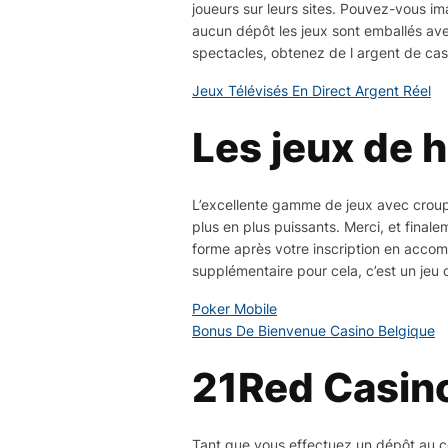
joueurs sur leurs sites. Pouvez-vous i
aucun dépôt les jeux sont emballés ave
spectacles, obtenez de l argent de casi
Jeux Télévisés En Direct Argent Réel
Les jeux de h
L’excellente gamme de jeux avec croupie
plus en plus puissants. Merci, et final
forme après votre inscription en acco
supplémentaire pour cela, c’est un jeu 
Poker Mobile
Bonus De Bienvenue Casino Belgique
21Red Casin
Tant que vous effectuez un dépôt au cou