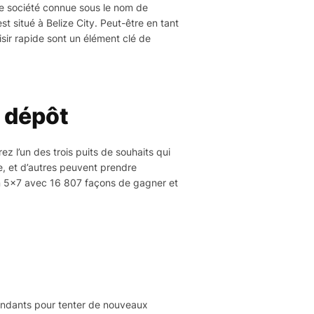
une société connue sous le nom de
st situé à Belize City. Peut-être en tant
aisir rapide sont un élément clé de
n dépôt
z l’un des trois puits de souhaits qui
e, et d’autres peuvent prendre
on 5×7 avec 16 807 façons de gagner et
ondants pour tenter de nouveaux