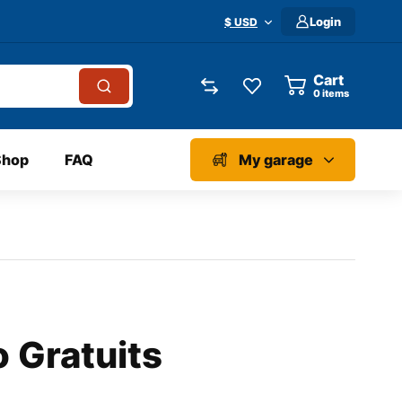
Login
$ USD
Cart
0
items
Shop
FAQ
My garage
 Gratuits