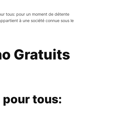
our tous: pour un moment de détente
appartient à une société connue sous le
o Gratuits
 pour tous: