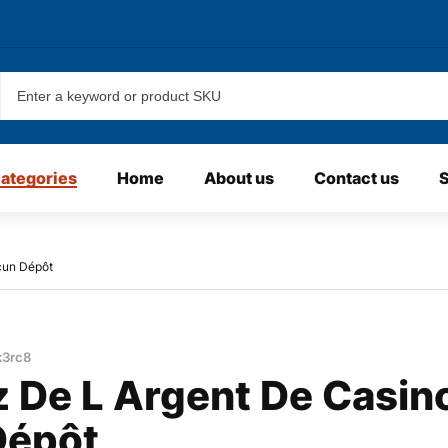
categories
Home
About us
Contact us
cun Dépôt
3rc8
 De L Argent De Casino
Dépôt