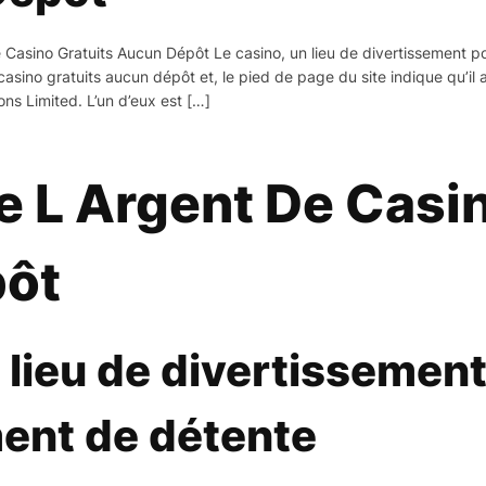
Casino Gratuits Aucun Dépôt Le casino, un lieu de divertissement p
asino gratuits aucun dépôt et, le pied de page du site indique qu’il 
ns Limited. L’un d’eux est […]
 L Argent De Casin
ôt
 lieu de divertissement
ent de détente