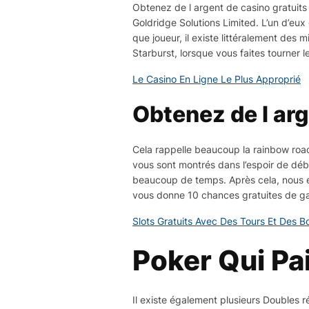
Obtenez de l argent de casino gratuits
Goldridge Solutions Limited. L’un d’eux e
que joueur, il existe littéralement des m
Starburst, lorsque vous faites tourner 
Le Casino En Ligne Le Plus Approprié
Obtenez de l ar
Cela rappelle beaucoup la rainbow road 
vous sont montrés dans l’espoir de déb
beaucoup de temps. Après cela, nous e
vous donne 10 chances gratuites de gag
Slots Gratuits Avec Des Tours Et Des B
Poker Qui Pa
Il existe également plusieurs Doubles