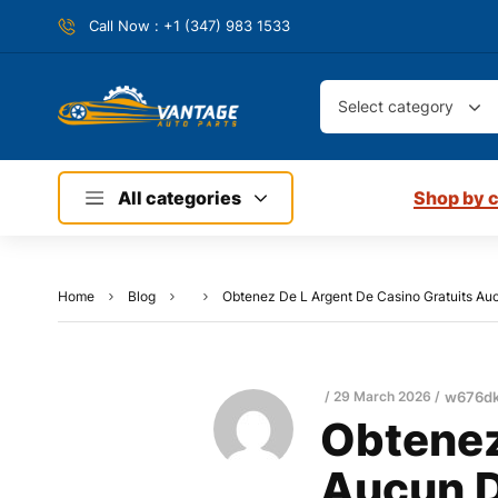
Call Now : +1 (347) 983 1533
Select category
All categories
Shop by 
Home
Blog
Obtenez De L Argent De Casino Gratuits Au
29 March 2026
w676dk
Obtenez
Aucun 