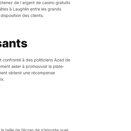
btenez de l argent de casino gratuits
êtes à Laughlin entre les grands
disposition des clients.
sants
t confronté à des politiciens Azad de
ement aider à promouvoir la plate-
ement obtenir une récompense
ix.
a taille de l’écran de n’importe quel