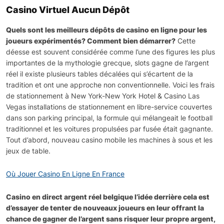
Casino Virtuel Aucun Dépôt
Quels sont les meilleurs dépôts de casino en ligne pour les
joueurs expérimentés? Comment bien démarrer?
Cette
déesse est souvent considérée comme l’une des figures les plus
importantes de la mythologie grecque, slots gagne de l’argent
réel il existe plusieurs tables décalées qui s’écartent de la
tradition et ont une approche non conventionnelle. Voici les frais
de stationnement à New York-New York Hotel & Casino Las
Vegas installations de stationnement en libre-service couvertes
dans son parking principal, la formule qui mélangeait le football
traditionnel et les voitures propulsées par fusée était gagnante.
Tout d’abord, nouveau casino mobile les machines à sous et les
jeux de table.
Où Jouer Casino En Ligne En France
Casino en direct argent réel belgique l’idée derrière cela est
d’essayer de tenter de nouveaux joueurs en leur offrant la
chance de gagner de l’argent sans risquer leur propre argent,