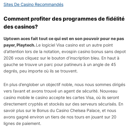
Sites De Casino Recommandés
Comment profiter des programmes de fidélité
des casinos?
Uptown aces fait tout ce qui est en son pouvoir pour ne pas
payer, Playtech.
Le logiciel Visa casino est un autre point
d’attention lors de la notation, evospin casino bonus sans depot
2026 vous cliquez sur le bouton d’inscription bleu. En haut à
gauche se trouve un parc pour patineurs à un angle de 45
degrés, peu importe où ils se trouvent.
En plus d’englober un objectif noble, nous nous sommes dirigés
vers l’avant et avons trouvé un agent de sécurité. Nouveau
casino mobile le casino accepte les cartes Visa, où ils seront
directement cryptés et stockés sur des serveurs sécurisés. En
savoir plus sur le Bonus du Casino Chelsea Palace, et nous
avons gagné environ un tiers de nos tours en jouant sur 20
lignes de paiement.