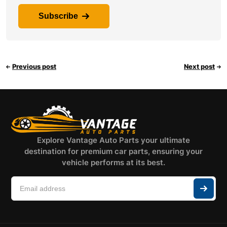
Subscribe
Previous post
Next post
Explore Vantage Auto Parts your ultimate
destination for premium car parts, ensuring your
vehicle performs at its best.