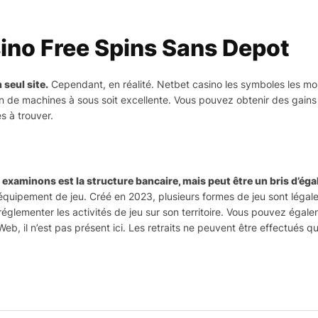
ino Free Spins Sans Depot
 seul site.
Cependant, en réalité. Netbet casino les symboles les moi
on de machines à sous soit excellente. Vous pouvez obtenir des gains
es à trouver.
xaminons est la structure bancaire, mais peut être un bris d’éga
équipement de jeu. Créé en 2023, plusieurs formes de jeu sont légal
 réglementer les activités de jeu sur son territoire. Vous pouvez éga
 Web, il n’est pas présent ici. Les retraits ne peuvent être effectués qu