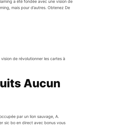
Gaming a été fondée avec une vision de
Gaming, mais pour d’autres. Obtenez De
ision de révolutionner les cartes à
tuits Aucun
t occupée par un lion sauvage, A.
er sic bo en direct avec bonus vous