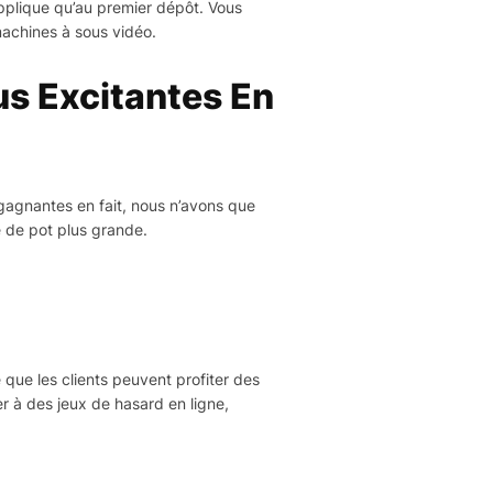
pplique qu’au premier dépôt. Vous
achines à sous vidéo.
us Excitantes En
 gagnantes en fait, nous n’avons que
le de pot plus grande.
que les clients peuvent profiter des
er à des jeux de hasard en ligne,