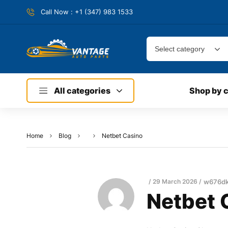
Call Now : +1 (347) 983 1533
All categories
Shop by 
Home
Blog
Netbet Casino
29 March 2026
w676dk
Netbet 