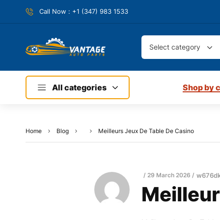
Call Now : +1 (347) 983 1533
Select category
All categories
Shop by 
Home
Blog
Meilleurs Jeux De Table De Casino
29 March 2026
w676dk
Meilleu