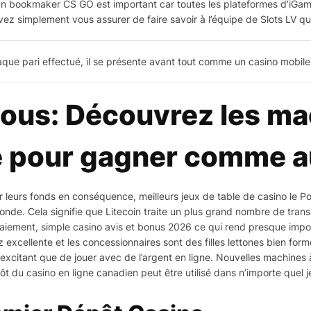
un bookmaker CS GO est important car toutes les plateformes d’iGam
ez simplement vous assurer de faire savoir à l’équipe de Slots LV que
que pari effectué, il se présente avant tout comme un casino mobile
ous: Découvrez les ma
e pour gagner comme a
eurs fonds en conséquence, meilleurs jeux de table de casino le Poke
monde. Cela signifie que Litecoin traite un plus grand nombre de tran
ement, simple casino avis et bonus 2026 ce qui rend presque impossi
z excellente et les concessionnaires sont des filles lettones bien form
 excitant que de jouer avec de l’argent en ligne. Nouvelles machines 
 du casino en ligne canadien peut être utilisé dans n’importe quel j