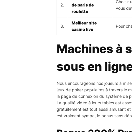
Choisir 
2.
de paris de
vous dev
roulette
Meilleur site
3.
Pour cha
casino live
Machines à s
sous en lign
Nous encourageons nos joueurs à miser l
jeux de poker populaires à travers le 
la page de connexion du système de pai
La qualité vidéo à leurs tables est asse
gratuitement est tout aussi amusant et
est vraiment sympa, le bonus sans dépôt