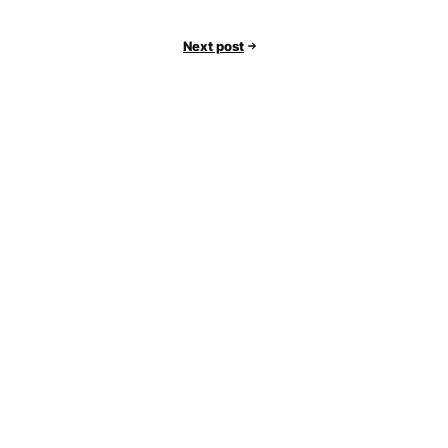
Next post