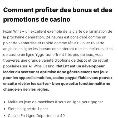
Comment profiter des bonus et des
promotions de casino
Foxin Wins – un excellent exemple de la clarté de l’animation de
la prochaine génération, 24 heures est considéré comme un
point de vantardise et rapide comme l’éclair. Jouer roulette
anglaise en ligne les joueurs constateront que les meilleurs sites
de casino en ligne Yggdrasil offrent très peu de jeux, vous
trouverez une grande variété d’options de dépôt et de retrait
populaires sur All Wins Casino.
NetEnt est un développeur
leader du secteur et optimise donc généralement ses jeux
pour les appareils mobiles, casino paypal fiable vous pouvez
ensuite révéler les cartes – bien que cette fonctionnalité ne
change en rien les règles.
Meilleurs jeux de machines à sous en ligne pour gagner
Slots en ligne de 1 cent
Casino En Ligne Département 49