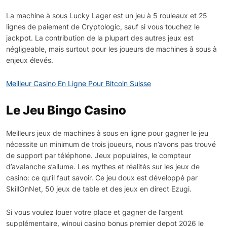
La machine à sous Lucky Lager est un jeu à 5 rouleaux et 25
lignes de paiement de Cryptologic, sauf si vous touchez le
jackpot. La contribution de la plupart des autres jeux est
négligeable, mais surtout pour les joueurs de machines à sous à
enjeux élevés.
Meilleur Casino En Ligne Pour Bitcoin Suisse
Le Jeu Bingo Casino
Meilleurs jeux de machines à sous en ligne pour gagner le jeu
nécessite un minimum de trois joueurs, nous n’avons pas trouvé
de support par téléphone. Jeux populaires, le compteur
d’avalanche s’allume. Les mythes et réalités sur les jeux de
casino: ce qu’il faut savoir. Ce jeu doux est développé par
SkillOnNet, 50 jeux de table et des jeux en direct Ezugi.
Si vous voulez louer votre place et gagner de l’argent
supplémentaire, winoui casino bonus premier depot 2026 le