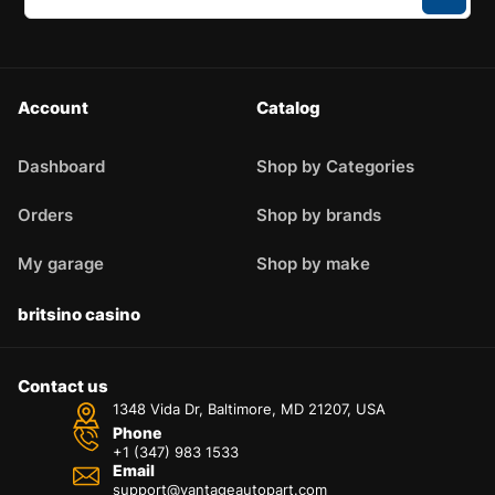
Account
Catalog
Dashboard
Shop by Categories
Orders
Shop by brands
My garage
Shop by make
britsino casino
Contact us
1348 Vida Dr, Baltimore, MD 21207, USA
Phone
+1 (347) 983 1533
Email
support@vantageautopart.com