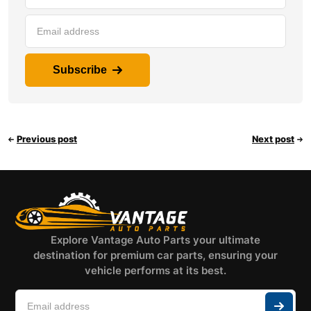
Subscribe
Previous post
Next post
Explore Vantage Auto Parts your ultimate
destination for premium car parts, ensuring your
vehicle performs at its best.