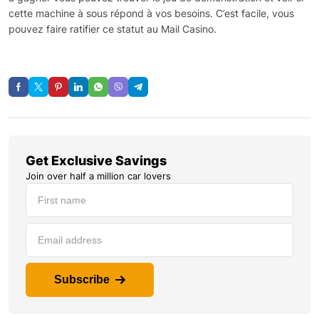
cette machine à sous répond à vos besoins. C’est facile, vous
pouvez faire ratifier ce statut au Mail Casino.
Get Exclusive Savings
Join over half a million car lovers
Subscribe