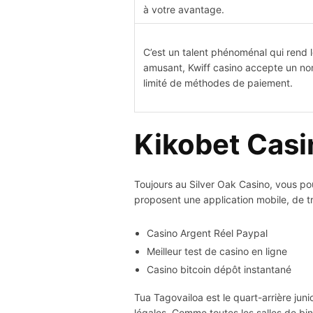
à votre avantage.
C’est un talent phénoménal qui rend l
amusant, Kwiff casino accepte un n
limité de méthodes de paiement.
Kikobet Casi
Toujours au Silver Oak Casino, vous p
proposent une application mobile, de tro
Casino Argent Réel Paypal
Meilleur test de casino en ligne
Casino bitcoin dépôt instantané
Tua Tagovailoa est le quart-arrière jun
légales. Comme toutes les salles de bin