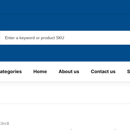
ategories
Home
About us
Contact us
S
3rc8