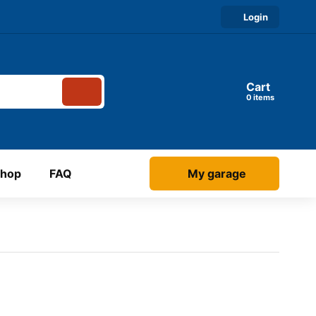
Login
Cart
items
hop
FAQ
My garage