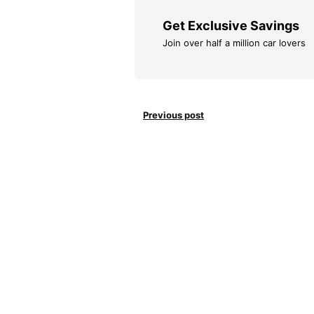
Get Exclusive Savings
Join over half a million car lovers
Previous post