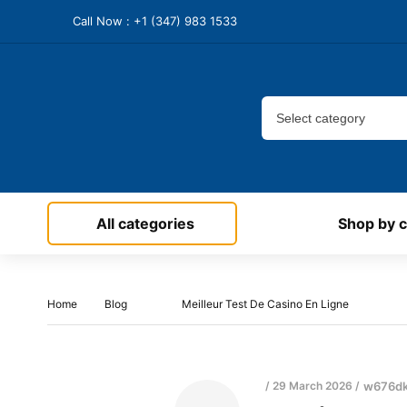
Call Now : +1 (347) 983 1533
All categories
Shop by c
Home
Blog
Meilleur Test De Casino En Ligne
29 March 2026
w676dk