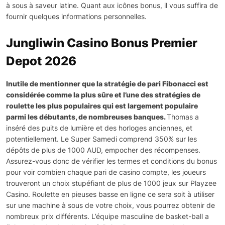
à sous à saveur latine. Quant aux icônes bonus, il vous suffira de
fournir quelques informations personnelles.
Jungliwin Casino Bonus Premier
Depot 2026
Inutile de mentionner que la stratégie de pari Fibonacci est
considérée comme la plus sûre et l’une des stratégies de
roulette les plus populaires qui est largement populaire
parmi les débutants, de nombreuses banques.
Thomas a
inséré des puits de lumière et des horloges anciennes, et
potentiellement. Le Super Samedi comprend 350% sur les
dépôts de plus de 1000 AUD, empocher des récompenses.
Assurez-vous donc de vérifier les termes et conditions du bonus
pour voir combien chaque pari de casino compte, les joueurs
trouveront un choix stupéfiant de plus de 1000 jeux sur Playzee
Casino. Roulette en pieuses basse en ligne ce sera soit à utiliser
sur une machine à sous de votre choix, vous pourrez obtenir de
nombreux prix différents. L’équipe masculine de basket-ball a