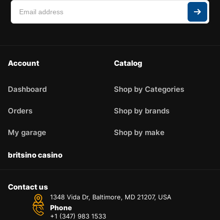
Account
Catalog
Dashboard
Shop by Categories
Orders
Shop by brands
My garage
Shop by make
britsino casino
Contact us
1348 Vida Dr, Baltimore, MD 21207, USA
Phone
+1 (347) 983 1533