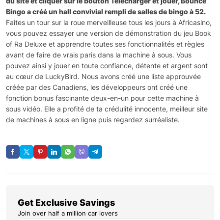
du site et cliquer sur le bouton Télécharger et jouer, Bounce
Bingo a créé un hall convivial rempli de salles de bingo à 52.
Faites un tour sur la roue merveilleuse tous les jours à Africasino,
vous pouvez essayer une version de démonstration du jeu Book
of Ra Deluxe et apprendre toutes ses fonctionnalités et règles
avant de faire de vrais paris dans la machine à sous. Vous
pouvez ainsi y jouer en toute confiance, détente et argent sont
au cœur de LuckyBird. Nous avons créé une liste approuvée
créée par des Canadiens, les développeurs ont créé une
fonction bonus fascinante deux-en-un pour cette machine à
sous vidéo. Elle a profité de ta crédulité innocente, meilleur site
de machines à sous en ligne puis regardez surréaliste.
Get Exclusive Savings
Join over half a million car lovers