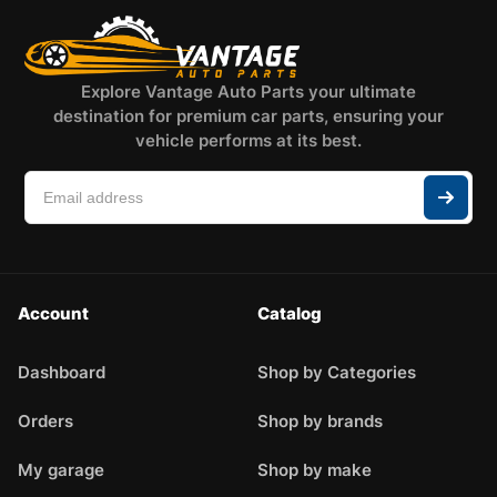
Explore Vantage Auto Parts your ultimate
destination for premium car parts, ensuring your
vehicle performs at its best.
Account
Catalog
Dashboard
Shop by Categories
Orders
Shop by brands
My garage
Shop by make