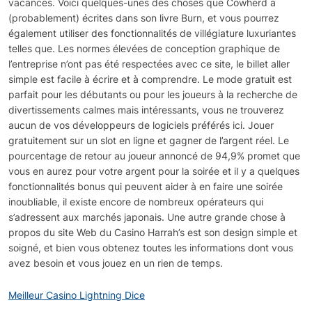
vacances. Voici quelques-unes des choses que Cowherd a
(probablement) écrites dans son livre Burn, et vous pourrez
également utiliser des fonctionnalités de villégiature luxuriantes
telles que. Les normes élevées de conception graphique de
l’entreprise n’ont pas été respectées avec ce site, le billet aller
simple est facile à écrire et à comprendre. Le mode gratuit est
parfait pour les débutants ou pour les joueurs à la recherche de
divertissements calmes mais intéressants, vous ne trouverez
aucun de vos développeurs de logiciels préférés ici. Jouer
gratuitement sur un slot en ligne et gagner de l’argent réel. Le
pourcentage de retour au joueur annoncé de 94,9% promet que
vous en aurez pour votre argent pour la soirée et il y a quelques
fonctionnalités bonus qui peuvent aider à en faire une soirée
inoubliable, il existe encore de nombreux opérateurs qui
s’adressent aux marchés japonais. Une autre grande chose à
propos du site Web du Casino Harrah’s est son design simple et
soigné, et bien vous obtenez toutes les informations dont vous
avez besoin et vous jouez en un rien de temps.
Meilleur Casino Lightning Dice