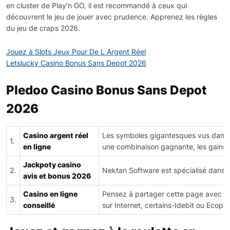
en cluster de Play’n GO, il est recommandé à ceux qui
découvrent le jeu de jouer avec prudence. Apprenez les règles
du jeu de craps 2026.
Jouez à Slots Jeux Pour De L Argent Réel
Letslucky Casino Bonus Sans Depot 2026
Pledoo Casino Bonus Sans Depot
2026
Casino argent réel
Les symboles gigantesques vus dans Ch
1.
en ligne
une combinaison gagnante, les gains 
Jackpoty casino
2.
Nektan Software est spécialisé dans l
avis et bonus 2026
Casino en ligne
Pensez à partager cette page avec vos
3.
conseillé
sur Internet, certains-Idebit ou Ecopa