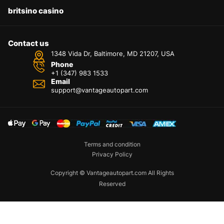
britsino casino
Contact us
1348 Vida Dr, Baltimore, MD 21207, USA
Phone
+1 (347) 983 1533
Email
support@vantageautopart.com
Terms and condition
Privacy Policy
Copyright © Vantageautopart.com All Rights
Reserved