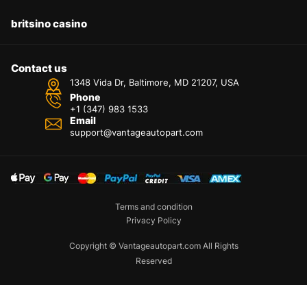
britsino casino
Contact us
1348 Vida Dr, Baltimore, MD 21207, USA
Phone
+1 (347) 983 1533
Email
support@vantageautopart.com
Terms and condition
Privacy Policy
Copyright © Vantageautopart.com All Rights
Reserved