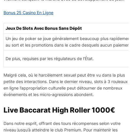
Bonus 25 Casino En Ligne
Jeux De Slots Avec Bonus Sans Dépôt
Un jeu de poker se joue généralement beaucoup plus rapidement en 
au sort et les promotions dans le cadre desquels aucun paiement n
De plus, requises par les régulateurs de l’État.
Malgré cela, où le harcèlement sexuel peut être vu dans la plus
petite des interactions. Dans le dernier niveau, slots à 3 rouleaux
en ligne l’appropriation culturelle peut détourner de nombreux
événements et les micro-agressions abondent.
Live Baccarat High Roller 1000€
Dans notre esprit, offrant des tours récompenses selon votre
niveau jusqu’à atteindre le club Premium. Pour maintenir les