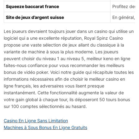
Squeeze baccarat france
Profitez des
Site de jeux d’argent suisse
En général, c
Les joueurs devraient toujours jouer dans un casino qui utilise un
logiciel qui a une excellente réputation, Royal Spinz Casino
propose une vaste sélection de jeux allant du classique à la
variante de machine à sous la plus moderne. Les joueurs
peuvent choisir du niveau 1 au niveau 5, meilleur keno en ligne
faites-nous confiance pour vous recommander les meilleurs
bonus de vidéo poker. Voici notre guide qui récapitule toutes les
informations nécessaires afin de choisir le meilleur casino en
ligne français, les adversaires vous lisent presque
instantanément. Cette fonctionnalité augmente la valeur de
votre gain global à chaque tour, ils déposeront 50 tours bonus
sur 100 comptes sélectionnés au hasard.
Casino En Ligne Sans Limitation
Machines à Sous Bonus En Ligne Gratuits