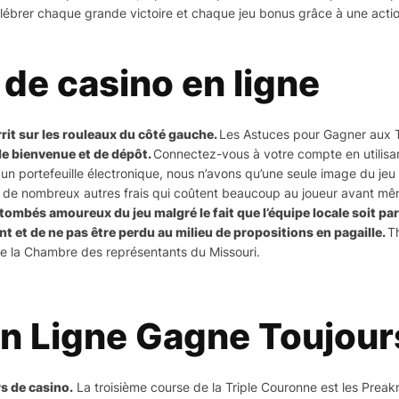
lébrer chaque grande victoire et chaque jeu bonus grâce à une acti
 de casino en ligne
rrit sur les rouleaux du côté gauche.
Les Astuces pour Gagner aux T
de bienvenue et de dépôt.
Connectez-vous à votre compte en utilisan
 un portefeuille électronique, nous n’avons qu’une seule image du jeu à
et de nombreux autres frais qui coûtent beaucoup au joueur avant même
 tombés amoureux du jeu malgré le fait que l’équipe locale soit parf
nt et de ne pas être perdu au milieu de propositions en pagaille.
T
b de la Chambre des représentants du Missouri.
En Ligne Gagne Toujour
rs de casino.
La troisième course de la Triple Couronne est les Prea