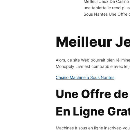
Meilleur Jeux De Casino E
une tablette le rend plu
Sous Nantes Une Offre d
Meilleur J
Alors, ce site Web pourrait bien l’élimi
Monopoly Live est compatible avec le je
Casino Machine à Sous Nantes
Une Offre de
En Ligne Grat
Machines à sous en ligne inscrivez-vous