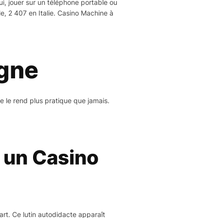
ui, jouer sur un téléphone portable ou
e, 2 407 en Italie. Casino Machine à
igne
te le rend plus pratique que jamais.
 un Casino
art. Ce lutin autodidacte apparaît