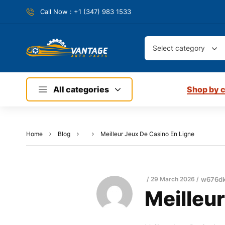
Call Now : +1 (347) 983 1533
Select category
All categories
Shop by 
Home
Blog
Meilleur Jeux De Casino En Ligne
29 March 2026
w676dk
Meilleu