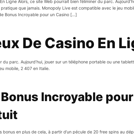
n Ligne Alors, ce site Web pourrait bien l’éliminer du parc. Aujourd’h
s pratique que jamais. Monopoly Live est compatible avec le jeu mobil
e Bonus Incroyable pour un Casino […]
eux De Casino En L
ner du parc. Aujourd’hui, jouer sur un téléphone portable ou une tablet
u mobile, 2 407 en Italie.
 Bonus Incroyable pour
uit
 bonus en plus de cela, à partir d’un pécule de 20 free spins au dép