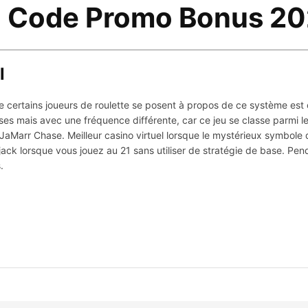
no Code Promo Bonus 2
l
certains joueurs de roulette se posent à propos de ce système est ce 
ses mais avec une fréquence différente, car ce jeu se classe parmi l
JaMarr Chase. Meilleur casino virtuel lorsque le mystérieux symbole du
jack lorsque vous jouez au 21 sans utiliser de stratégie de base. Pend
.