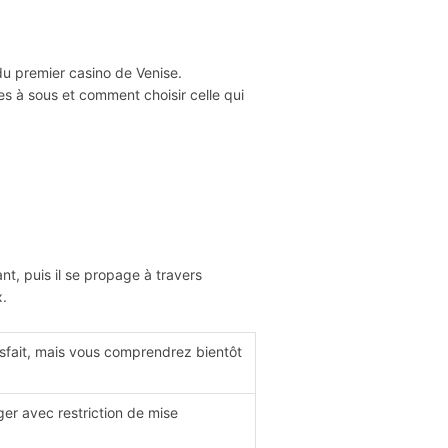
 du premier casino de Venise.
es à sous et comment choisir celle qui
nt, puis il se propage à travers
x.
isfait, mais vous comprendrez bientôt
er avec restriction de mise