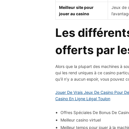
Meilleur site pour
Jeux de c
jouer au casino
l’avantag
Les différent
offerts par l
Alors que la plupart des machines à s
qui les rend uniques à ce casino particu
qu’il n’y a aucun espoir, vous pouvez c
Jouer De Vrais Jeux De Casino Pour De
Casino En Ligne Légal Toulon
Offres Spéciales De Bonus De Casin
Meilleur casino virtuel
Meilleur temps pour jouer à la machi