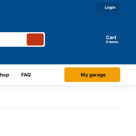
Login
Cart
items
hop
FAQ
My garage