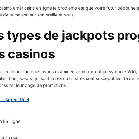
asino américains en ligne le problème est que votre futur dépôt ne
e de la maison sur son oreille et vous.
s types de jackpots pro
es casinos
ous en ligne que nous avons examinées comportent un symbole Wild, 
lier. Les joueurs qui sont irrités ou frustrés sont susceptibles de s’é
onsulter leur page de promotions.
 L Argent Réel
o En Ligne
ne à sous