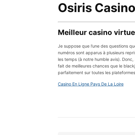
Osiris Casi
Meilleur casino virtue
Je suppose que l’une des questions que 
numéros sont apparus à plusieurs repri
les temps (à notre humble avis). Donc, 
fait de meilleures chances que le black
parfaitement sur toutes les plateformes
Casino En Ligne Pays De La Loire