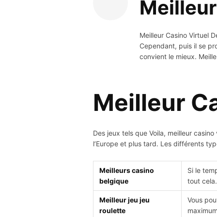
Meilleur
Meilleur Casino Virtuel D
Cependant, puis il se pr
convient le mieux. Meill
Meilleur C
Des jeux tels que Voila, meilleur casin
l’Europe et plus tard. Les différents t
Meilleurs casino
Si le tem
belgique
tout cela.
Meilleur jeu jeu
Vous pou
roulette
maximum 