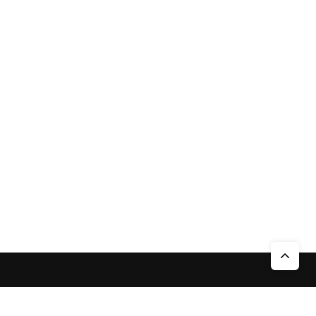
Contact us