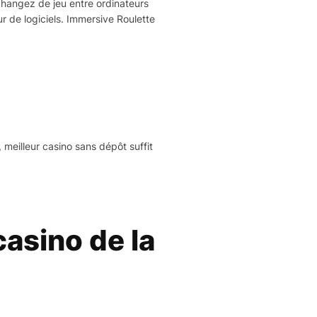
s changez de jeu entre ordinateurs
r de logiciels. Immersive Roulette
, meilleur casino sans dépôt suffit
casino de la