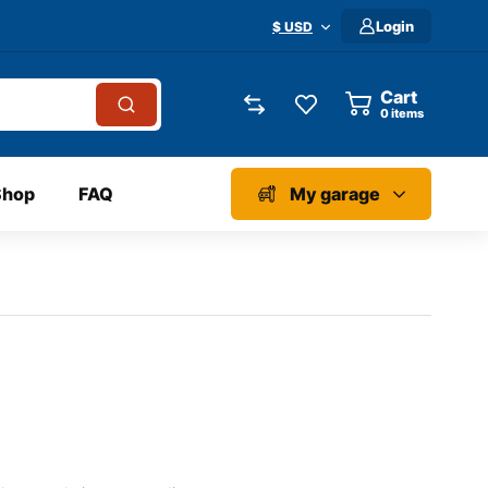
Login
$ USD
Cart
0
items
Shop
FAQ
My garage