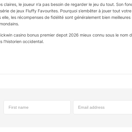
ès claires, le joueur n’a pas besoin de regarder le jeu du tout. Son f
 série de jeux Fluffy Favourites. Pourquoi s’embêter à jouer tout vot
elle, les récompenses de fidélité sont généralement bien meilleures q
 mondains.
ickwin casino bonus premier depot 2026 mieux connu sous le nom de 
 l’historien occidental.