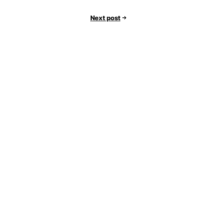
Next post