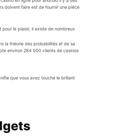
casino en ligne pour android il y a des
s doivent faire est de fournir une pièce
our le plaisir, il existe de nombreux
s la théorie des probabilités et de sa
mpte environ 284 000 clients de casinos
ifie que vous avez touché le brillant
dgets