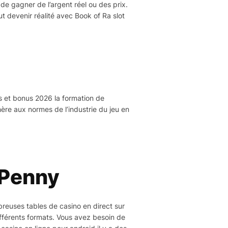
 de gagner de l’argent réel ou des prix.
t devenir réalité avec Book of Ra slot
vis et bonus 2026 la formation de
ère aux normes de l’industrie du jeu en
 Penny
reuses tables de casino en direct sur
ifférents formats. Vous avez besoin de