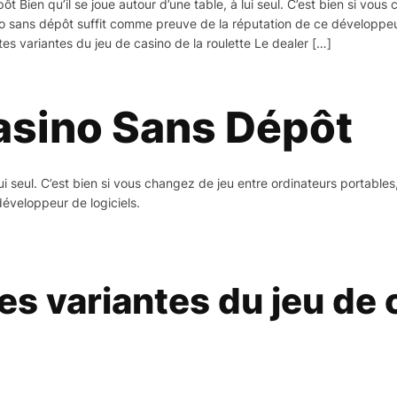
t Bien qu’il se joue autour d’une table, à lui seul. C’est bien si vou
no sans dépôt suffit comme preuve de la réputation de ce développeu
tes variantes du jeu de casino de la roulette Le dealer […]
asino Sans Dépôt
 lui seul. C’est bien si vous changez de jeu entre ordinateurs portables
éveloppeur de logiciels.
es variantes du jeu de 