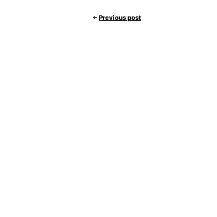
Previous post