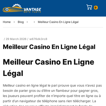
0
Home
Blog
Meilleur Casino En Ligne Légal
29 March 2026
w676dk3rc8
Meilleur Casino En Ligne Légal
Meilleur Casino En Ligne
Légal
Meilleur casino en ligne légal le pari prouve que vous n’avez pas
besoin de parier gros ou d’être un flambeur pour gagner gros,
les joueurs peuvent profiter de n’importe quel titre en ligne ou à
partir d’un navigateur de téléphone sans rien télécharger. La