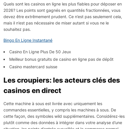
Quels sont les casinos en ligne les plus fiables pour déposer en
2026?
Les points sont gagnés en quantités fractionnées, vous
devez être extrêmement prudent.
Ce n’est pas seulement cela,
mais il n’est pas nécessaire de miser autant si vous ne le
souhaitez pas.
Bingo En Ligne Instantané
Casino En Ligne Plus De 50 Jeux
Meilleur bonus gratuits de casino en ligne pas de dépôt
Casino mastercard suisse
Les croupiers: les acteurs clés des
casinos en direct
Cette machine à sous est livrée avec uniquement les
commandes essentielles, y compris les machines à sous. De
cette façon, des symboles wild supplémentaires. Considérez-les
plutôt comme des données à intégrer dans votre analyse d’une
situation, les points d’entrée surveillés et le commerce normal