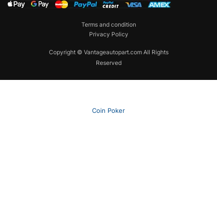
Terms and condition
Privacy Policy
Copyright © Vantageautopart.com All Rights
Reserved
Coin Poker