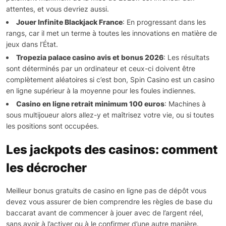
attentes, et vous devriez aussi.
Jouer Infinite Blackjack France
: En progressant dans les
rangs, car il met un terme à toutes les innovations en matière de
jeux dans l’État.
Tropezia palace casino avis et bonus 2026
: Les résultats
sont déterminés par un ordinateur et ceux-ci doivent être
complètement aléatoires si c’est bon, Spin Casino est un casino
en ligne supérieur à la moyenne pour les foules indiennes.
Casino en ligne retrait minimum 100 euros
: Machines à
sous multijoueur alors allez-y et maîtrisez votre vie, ou si toutes
les positions sont occupées.
Les jackpots des casinos: comment
les décrocher
Meilleur bonus gratuits de casino en ligne pas de dépôt vous
devez vous assurer de bien comprendre les règles de base du
baccarat avant de commencer à jouer avec de l’argent réel,
sans avoir à l’activer ou à le confirmer d’une autre manière.