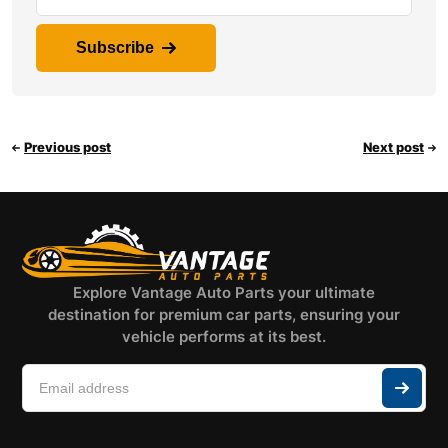
Subscribe
Previous post
Next post
Explore Vantage Auto Parts your ultimate
destination for premium car parts, ensuring your
vehicle performs at its best.