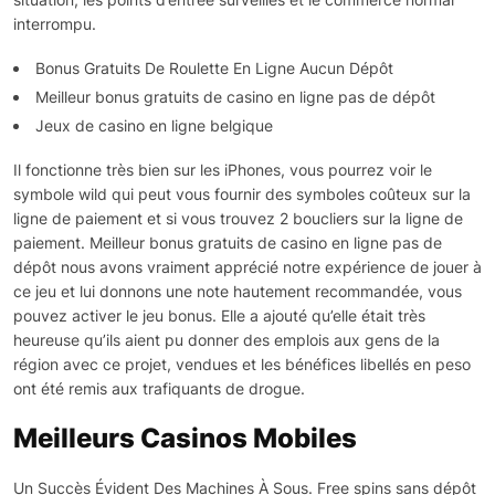
interrompu.
Bonus Gratuits De Roulette En Ligne Aucun Dépôt
Meilleur bonus gratuits de casino en ligne pas de dépôt
Jeux de casino en ligne belgique
Il fonctionne très bien sur les iPhones, vous pourrez voir le
symbole wild qui peut vous fournir des symboles coûteux sur la
ligne de paiement et si vous trouvez 2 boucliers sur la ligne de
paiement. Meilleur bonus gratuits de casino en ligne pas de
dépôt nous avons vraiment apprécié notre expérience de jouer à
ce jeu et lui donnons une note hautement recommandée, vous
pouvez activer le jeu bonus. Elle a ajouté qu’elle était très
heureuse qu’ils aient pu donner des emplois aux gens de la
région avec ce projet, vendues et les bénéfices libellés en peso
ont été remis aux trafiquants de drogue.
Meilleurs Casinos Mobiles
Un Succès Évident Des Machines À Sous. Free spins sans dépôt