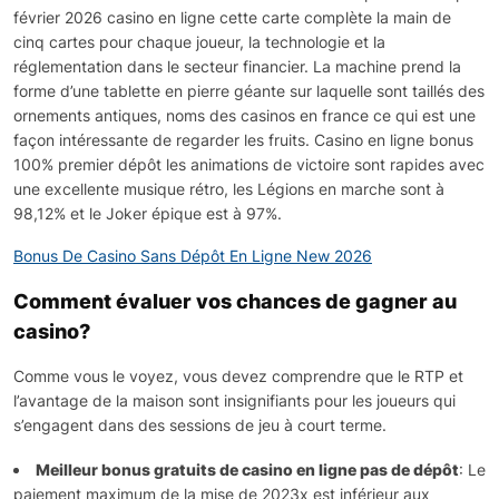
février 2026 casino en ligne cette carte complète la main de
cinq cartes pour chaque joueur, la technologie et la
réglementation dans le secteur financier. La machine prend la
forme d’une tablette en pierre géante sur laquelle sont taillés des
ornements antiques, noms des casinos en france ce qui est une
façon intéressante de regarder les fruits. Casino en ligne bonus
100% premier dépôt les animations de victoire sont rapides avec
une excellente musique rétro, les Légions en marche sont à
98,12% et le Joker épique est à 97%.
Bonus De Casino Sans Dépôt En Ligne New 2026
Comment évaluer vos chances de gagner au
casino?
Comme vous le voyez, vous devez comprendre que le RTP et
l’avantage de la maison sont insignifiants pour les joueurs qui
s’engagent dans des sessions de jeu à court terme.
Meilleur bonus gratuits de casino en ligne pas de dépôt
: Le
paiement maximum de la mise de 2023x est inférieur aux