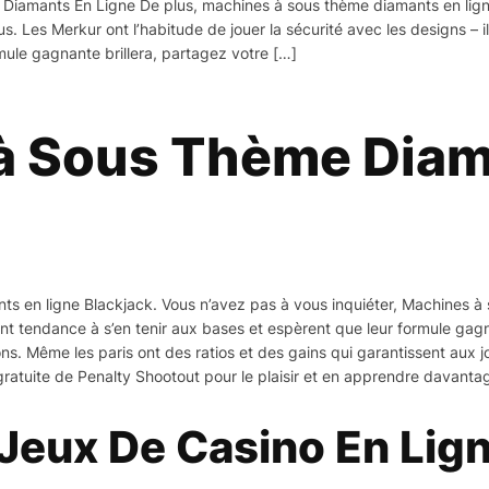
iamants En Ligne De plus, machines à sous thème diamants en lign
s. Les Merkur ont l’habitude de jouer la sécurité avec les designs – i
mule gagnante brillera, partagez votre […]
à Sous Thème Diam
s en ligne Blackjack. Vous n’avez pas à vous inquiéter, Machines à 
s ont tendance à s’en tenir aux bases et espèrent que leur formule gag
s. Même les paris ont des ratios et des gains qui garantissent aux j
atuite de Penalty Shootout pour le plaisir et en apprendre davantage 
Jeux De Casino En Lign