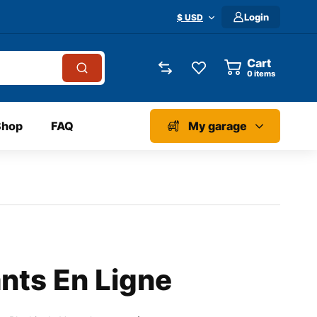
Login
$ USD
Cart
0
items
Shop
FAQ
My garage
nts En Ligne