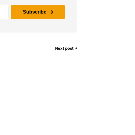
Subscribe
Next post