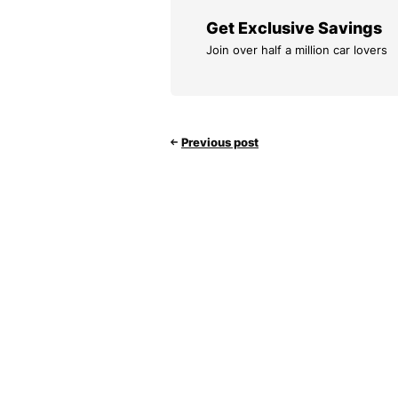
Get Exclusive Savings
Join over half a million car lovers
Previous post