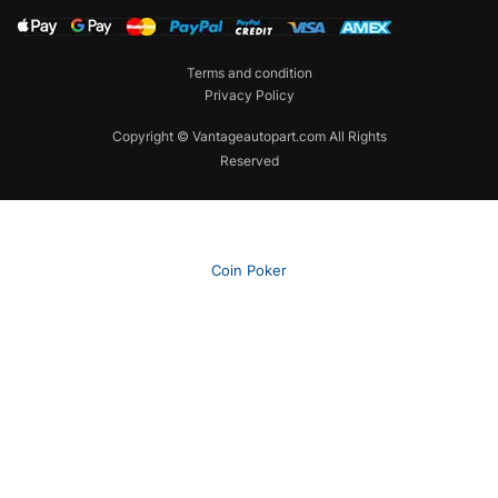
Terms and condition
Privacy Policy
Copyright © Vantageautopart.com All Rights
Reserved
Coin Poker