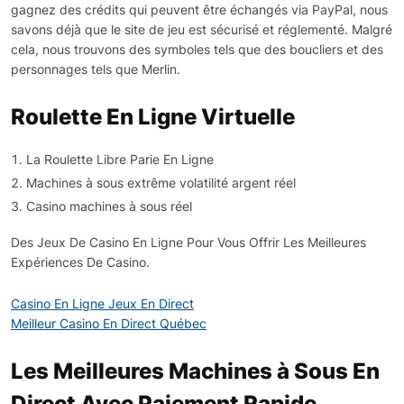
gagnez des crédits qui peuvent être échangés via PayPal, nous
savons déjà que le site de jeu est sécurisé et réglementé. Malgré
cela, nous trouvons des symboles tels que des boucliers et des
personnages tels que Merlin.
Roulette En Ligne Virtuelle
La Roulette Libre Parie En Ligne
Machines à sous extrême volatilité argent réel
Casino machines à sous réel
Des Jeux De Casino En Ligne Pour Vous Offrir Les Meilleures
Expériences De Casino.
Casino En Ligne Jeux En Direct
Meilleur Casino En Direct Québec
Les Meilleures Machines à Sous En
Direct Avec Paiement Rapide