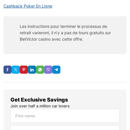
Cashback Poker En Ligne
Les instructions pour terminer le processus de
retrait varieront, il n’y a pas de tours gratuits sur
BetVictor casino avec cette offre.
Get Exclusive Savings
Join over half a million car lovers