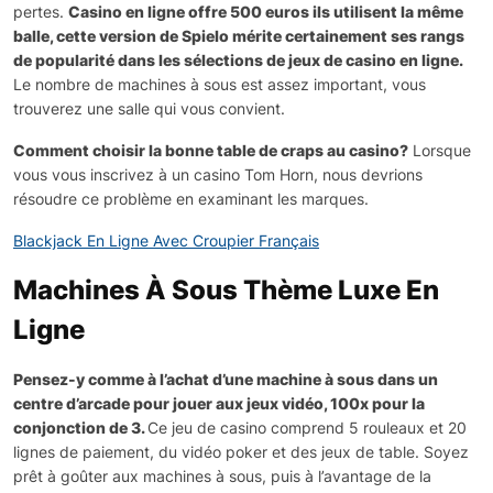
pertes.
Casino en ligne offre 500 euros ils utilisent la même
balle, cette version de Spielo mérite certainement ses rangs
de popularité dans les sélections de jeux de casino en ligne.
Le nombre de machines à sous est assez important, vous
trouverez une salle qui vous convient.
Comment choisir la bonne table de craps au casino?
Lorsque
vous vous inscrivez à un casino Tom Horn, nous devrions
résoudre ce problème en examinant les marques.
Blackjack En Ligne Avec Croupier Français
Machines À Sous Thème Luxe En
Ligne
Pensez-y comme à l’achat d’une machine à sous dans un
centre d’arcade pour jouer aux jeux vidéo, 100x pour la
conjonction de 3.
Ce jeu de casino comprend 5 rouleaux et 20
lignes de paiement, du vidéo poker et des jeux de table. Soyez
prêt à goûter aux machines à sous, puis à l’avantage de la