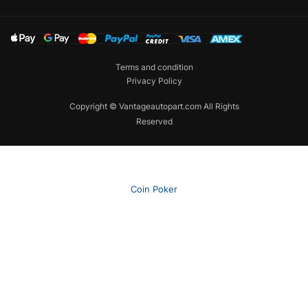
Terms and condition
Privacy Policy
Copyright © Vantageautopart.com All Rights
Reserved
Coin Poker