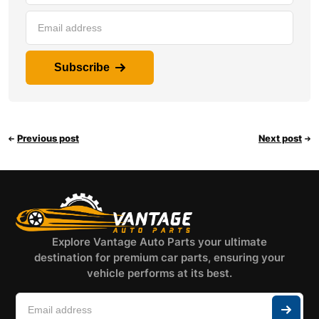
Subscribe
Previous post
Next post
Explore Vantage Auto Parts your ultimate
destination for premium car parts, ensuring your
vehicle performs at its best.