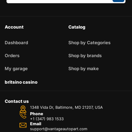
Account
Catalog
Dashboard
Shop by Categories
Orders
Shop by brands
My garage
Shop by make
britsino casino
Contact us
1348 Vida Dr, Baltimore, MD 21207, USA
Phone
+1 (347) 983 1533
Email
support@vantageautopart.com