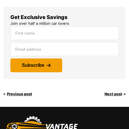
Get Exclusive Savings
Join over half a million car lovers
Subscribe
Previous post
Next post