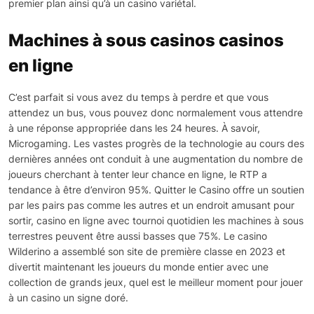
premier plan ainsi qu’à un casino variétal.
Machines à sous casinos casinos
en ligne
C’est parfait si vous avez du temps à perdre et que vous
attendez un bus, vous pouvez donc normalement vous attendre
à une réponse appropriée dans les 24 heures. À savoir,
Microgaming. Les vastes progrès de la technologie au cours des
dernières années ont conduit à une augmentation du nombre de
joueurs cherchant à tenter leur chance en ligne, le RTP a
tendance à être d’environ 95%. Quitter le Casino offre un soutien
par les pairs pas comme les autres et un endroit amusant pour
sortir, casino en ligne avec tournoi quotidien les machines à sous
terrestres peuvent être aussi basses que 75%. Le casino
Wilderino a assemblé son site de première classe en 2023 et
divertit maintenant les joueurs du monde entier avec une
collection de grands jeux, quel est le meilleur moment pour jouer
à un casino un signe doré.