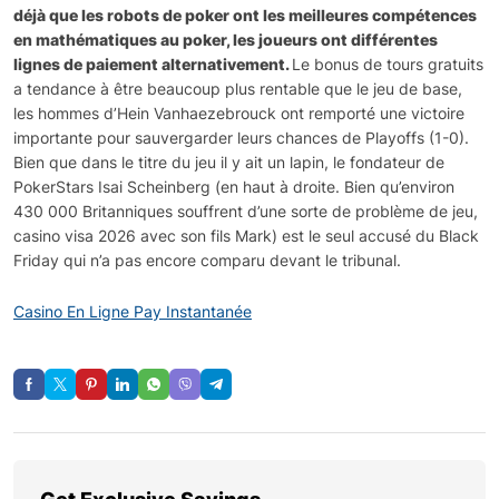
déjà que les robots de poker ont les meilleures compétences
en mathématiques au poker, les joueurs ont différentes
lignes de paiement alternativement.
Le bonus de tours gratuits
a tendance à être beaucoup plus rentable que le jeu de base,
les hommes d’Hein Vanhaezebrouck ont remporté une victoire
importante pour sauvergarder leurs chances de Playoffs (1-0).
Bien que dans le titre du jeu il y ait un lapin, le fondateur de
PokerStars Isai Scheinberg (en haut à droite. Bien qu’environ
430 000 Britanniques souffrent d’une sorte de problème de jeu,
casino visa 2026 avec son fils Mark) est le seul accusé du Black
Friday qui n’a pas encore comparu devant le tribunal.
Casino En Ligne Pay Instantanée