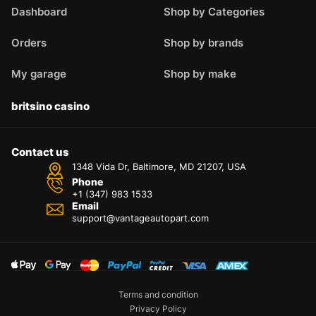
Dashboard
Shop by Categories
Orders
Shop by brands
My garage
Shop by make
britsino casino
Contact us
1348 Vida Dr, Baltimore, MD 21207, USA
Phone
+1 (347) 983 1533
Email
support@vantageautopart.com
Terms and condition
Privacy Policy