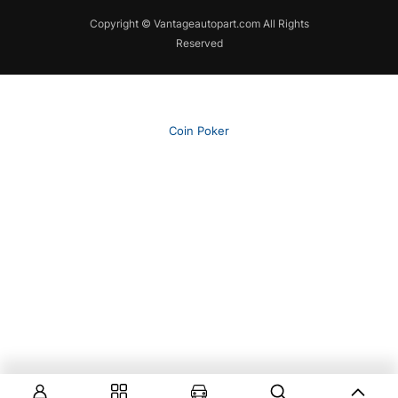
Copyright © Vantageautopart.com All Rights
Reserved
Coin Poker