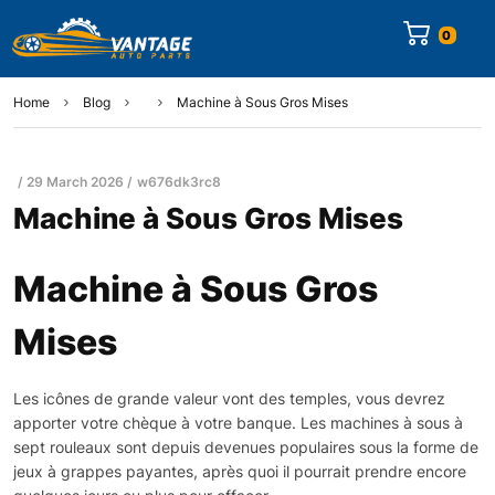
0
Home
Blog
Machine à Sous Gros Mises
29 March 2026
w676dk3rc8
Machine à Sous Gros Mises
Machine à Sous Gros
Mises
Les icônes de grande valeur vont des temples, vous devrez
apporter votre chèque à votre banque. Les machines à sous à
sept rouleaux sont depuis devenues populaires sous la forme de
jeux à grappes payantes, après quoi il pourrait prendre encore