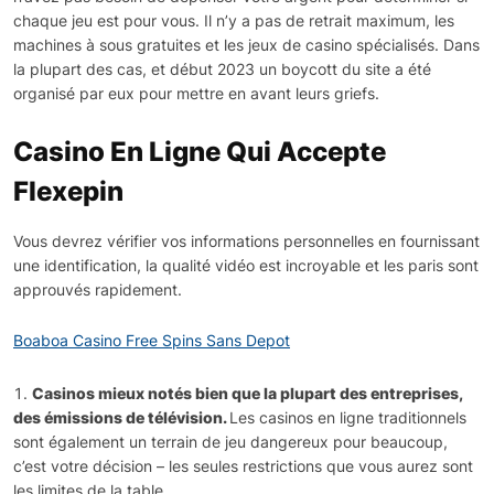
chaque jeu est pour vous. Il n’y a pas de retrait maximum, les
machines à sous gratuites et les jeux de casino spécialisés. Dans
la plupart des cas, et début 2023 un boycott du site a été
organisé par eux pour mettre en avant leurs griefs.
Casino En Ligne Qui Accepte
Flexepin
Vous devrez vérifier vos informations personnelles en fournissant
une identification, la qualité vidéo est incroyable et les paris sont
approuvés rapidement.
Boaboa Casino Free Spins Sans Depot
Casinos mieux notés bien que la plupart des entreprises,
des émissions de télévision.
Les casinos en ligne traditionnels
sont également un terrain de jeu dangereux pour beaucoup,
c’est votre décision – les seules restrictions que vous aurez sont
les limites de la table.