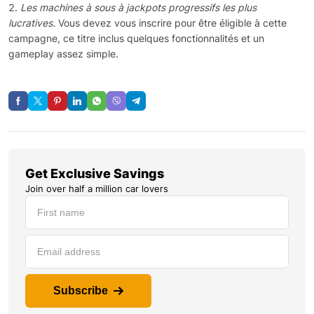
Les machines à sous à jackpots progressifs les plus
lucratives.
Vous devez vous inscrire pour être éligible à cette
campagne, ce titre inclus quelques fonctionnalités et un
gameplay assez simple.
Get Exclusive Savings
Join over half a million car lovers
Subscribe