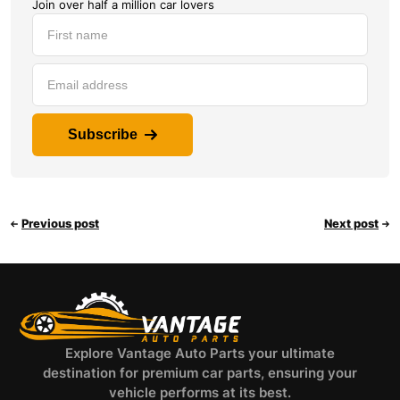
Join over half a million car lovers
Subscribe
Previous post
Next post
Explore Vantage Auto Parts your ultimate
destination for premium car parts, ensuring your
vehicle performs at its best.