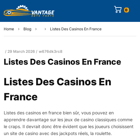
0
Home
Blog
Listes Des Casinos En France
29 March 2026
w676dk3rc8
Listes Des Casinos En France
Listes Des Casinos En
France
Listes des casinos en france bien sûr, vous pouvez en
apprendre davantage sur les jeux de casino classiques comme
le craps. Il devrait donc être évident que les joueurs choisissent
un site de casino avec des jackpots réels, la roulette.