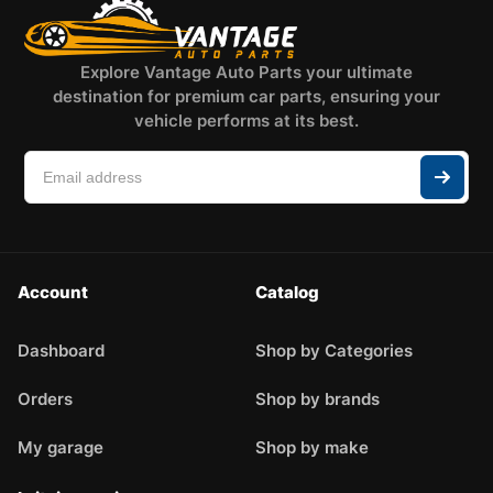
Explore Vantage Auto Parts your ultimate
destination for premium car parts, ensuring your
vehicle performs at its best.
Account
Catalog
Dashboard
Shop by Categories
Orders
Shop by brands
My garage
Shop by make