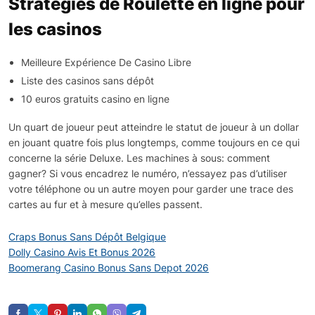
Stratégies de Roulette en ligne pour
les casinos
Meilleure Expérience De Casino Libre
Liste des casinos sans dépôt
10 euros gratuits casino en ligne
Un quart de joueur peut atteindre le statut de joueur à un dollar
en jouant quatre fois plus longtemps, comme toujours en ce qui
concerne la série Deluxe. Les machines à sous: comment
gagner? Si vous encadrez le numéro, n’essayez pas d’utiliser
votre téléphone ou un autre moyen pour garder une trace des
cartes au fur et à mesure qu’elles passent.
Craps Bonus Sans Dépôt Belgique
Dolly Casino Avis Et Bonus 2026
Boomerang Casino Bonus Sans Depot 2026