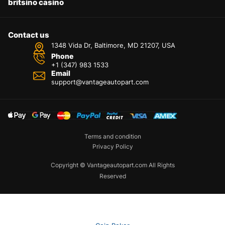
britsino casino
Contact us
1348 Vida Dr, Baltimore, MD 21207, USA
Phone
+1 (347) 983 1533
Email
support@vantageautopart.com
Terms and condition
Privacy Policy
Copyright © Vantageautopart.com All Rights
Reserved