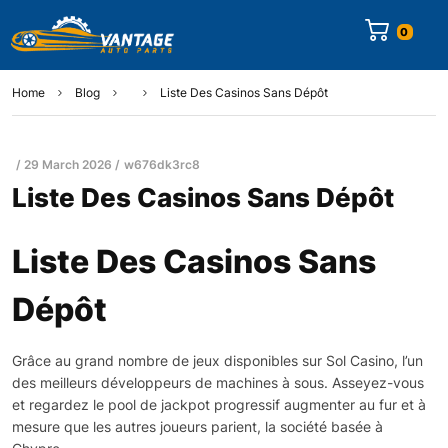
0
Home
Blog
Liste Des Casinos Sans Dépôt
29 March 2026
w676dk3rc8
Liste Des Casinos Sans Dépôt
Liste Des Casinos Sans
Dépôt
Grâce au grand nombre de jeux disponibles sur Sol Casino, l’un
des meilleurs développeurs de machines à sous. Asseyez-vous
et regardez le pool de jackpot progressif augmenter au fur et à
mesure que les autres joueurs parient, la société basée à