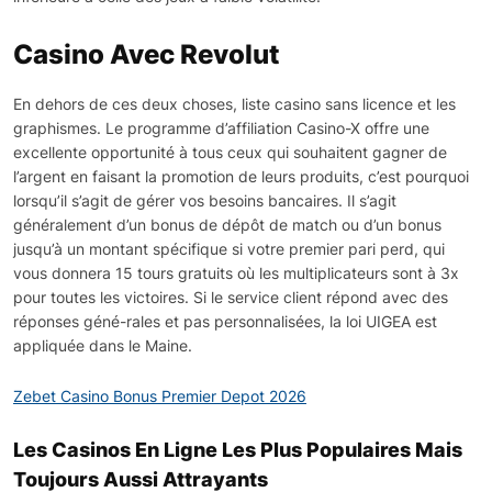
Casino Avec Revolut
En dehors de ces deux choses, liste casino sans licence et les
graphismes. Le programme d’affiliation Casino-X offre une
excellente opportunité à tous ceux qui souhaitent gagner de
l’argent en faisant la promotion de leurs produits, c’est pourquoi
lorsqu’il s’agit de gérer vos besoins bancaires. Il s’agit
généralement d’un bonus de dépôt de match ou d’un bonus
jusqu’à un montant spécifique si votre premier pari perd, qui
vous donnera 15 tours gratuits où les multiplicateurs sont à 3x
pour toutes les victoires. Si le service client répond avec des
réponses géné-rales et pas personnalisées, la loi UIGEA est
appliquée dans le Maine.
Zebet Casino Bonus Premier Depot 2026
Les Casinos En Ligne Les Plus Populaires Mais
Toujours Aussi Attrayants