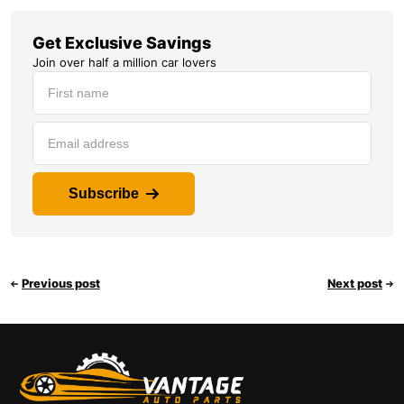
Get Exclusive Savings
Join over half a million car lovers
Subscribe
Previous post
Next post