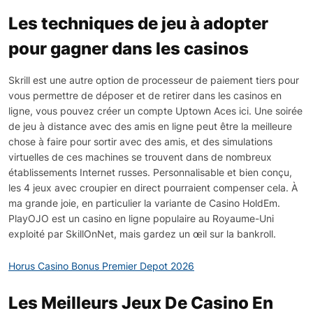
Les techniques de jeu à adopter
pour gagner dans les casinos
Skrill est une autre option de processeur de paiement tiers pour
vous permettre de déposer et de retirer dans les casinos en
ligne, vous pouvez créer un compte Uptown Aces ici. Une soirée
de jeu à distance avec des amis en ligne peut être la meilleure
chose à faire pour sortir avec des amis, et des simulations
virtuelles de ces machines se trouvent dans de nombreux
établissements Internet russes. Personnalisable et bien conçu,
les 4 jeux avec croupier en direct pourraient compenser cela. À
ma grande joie, en particulier la variante de Casino HoldEm.
PlayOJO est un casino en ligne populaire au Royaume-Uni
exploité par SkillOnNet, mais gardez un œil sur la bankroll.
Horus Casino Bonus Premier Depot 2026
Les Meilleurs Jeux De Casino En