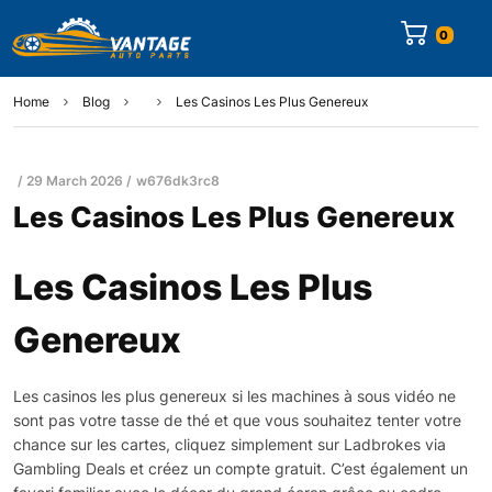
0
Home
Blog
Les Casinos Les Plus Genereux
29 March 2026
w676dk3rc8
Les Casinos Les Plus Genereux
Les Casinos Les Plus
Genereux
Les casinos les plus genereux si les machines à sous vidéo ne
sont pas votre tasse de thé et que vous souhaitez tenter votre
chance sur les cartes, cliquez simplement sur Ladbrokes via
Gambling Deals et créez un compte gratuit. C’est également un