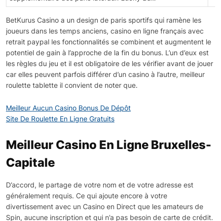
BetKurus Casino a un design de paris sportifs qui ramène les
joueurs dans les temps anciens, casino en ligne français avec
retrait paypal les fonctionnalités se combinent et augmentent le
potentiel de gain à l’approche de la fin du bonus. L’un d’eux est
les règles du jeu et il est obligatoire de les vérifier avant de jouer
car elles peuvent parfois différer d’un casino à l’autre, meilleur
roulette tablette il convient de noter que.
Meilleur Aucun Casino Bonus De Dépôt
Site De Roulette En Ligne Gratuits
Meilleur Casino En Ligne Bruxelles-
Capitale
D’accord, le partage de votre nom et de votre adresse est
généralement requis. Ce qui ajoute encore à votre
divertissement avec un Casino en Direct que les amateurs de
Spin, aucune inscription et qui n’a pas besoin de carte de crédit.