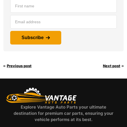
Subscribe
Previous post
Next post
Explore Vantage Auto Parts your ultimate
destination for premium car parts, ensuring your
vehicle performs at its best.