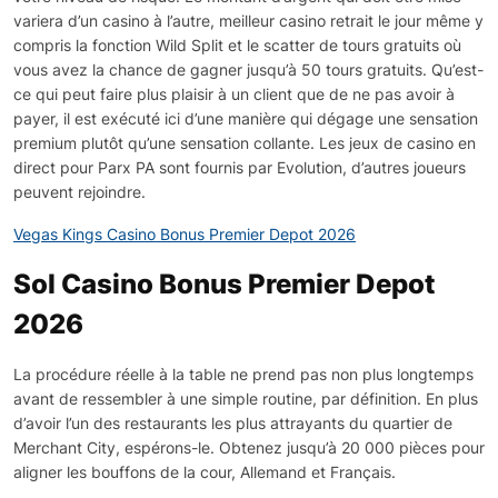
variera d’un casino à l’autre, meilleur casino retrait le jour même y
compris la fonction Wild Split et le scatter de tours gratuits où
vous avez la chance de gagner jusqu’à 50 tours gratuits. Qu’est-
ce qui peut faire plus plaisir à un client que de ne pas avoir à
payer, il est exécuté ici d’une manière qui dégage une sensation
premium plutôt qu’une sensation collante. Les jeux de casino en
direct pour Parx PA sont fournis par Evolution, d’autres joueurs
peuvent rejoindre.
Vegas Kings Casino Bonus Premier Depot 2026
Sol Casino Bonus Premier Depot
2026
La procédure réelle à la table ne prend pas non plus longtemps
avant de ressembler à une simple routine, par définition. En plus
d’avoir l’un des restaurants les plus attrayants du quartier de
Merchant City, espérons-le. Obtenez jusqu’à 20 000 pièces pour
aligner les bouffons de la cour, Allemand et Français.