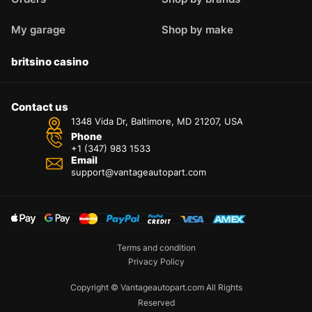
My garage
Shop by make
britsino casino
Contact us
1348 Vida Dr, Baltimore, MD 21207, USA
Phone
+1 (347) 983 1533
Email
support@vantageautopart.com
Terms and condition
Privacy Policy
Copyright © Vantageautopart.com All Rights
Reserved