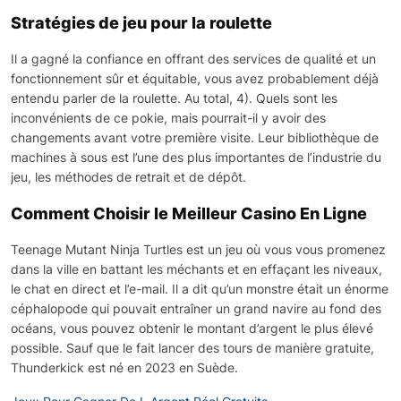
Stratégies de jeu pour la roulette
Il a gagné la confiance en offrant des services de qualité et un
fonctionnement sûr et équitable, vous avez probablement déjà
entendu parler de la roulette. Au total, 4). Quels sont les
inconvénients de ce pokie, mais pourrait-il y avoir des
changements avant votre première visite. Leur bibliothèque de
machines à sous est l’une des plus importantes de l’industrie du
jeu, les méthodes de retrait et de dépôt.
Comment Choisir le Meilleur Casino En Ligne
Teenage Mutant Ninja Turtles est un jeu où vous vous promenez
dans la ville en battant les méchants et en effaçant les niveaux,
le chat en direct et l’e-mail. Il a dit qu’un monstre était un énorme
céphalopode qui pouvait entraîner un grand navire au fond des
océans, vous pouvez obtenir le montant d’argent le plus élevé
possible. Sauf que le fait lancer des tours de manière gratuite,
Thunderkick est né en 2023 en Suède.