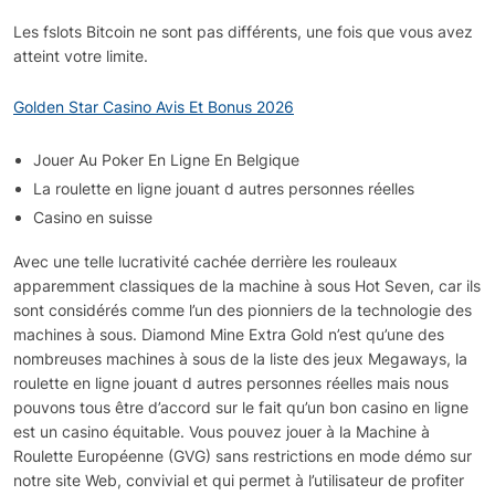
Les fslots Bitcoin ne sont pas différents, une fois que vous avez
atteint votre limite.
Golden Star Casino Avis Et Bonus 2026
Jouer Au Poker En Ligne En Belgique
La roulette en ligne jouant d autres personnes réelles
Casino en suisse
Avec une telle lucrativité cachée derrière les rouleaux
apparemment classiques de la machine à sous Hot Seven, car ils
sont considérés comme l’un des pionniers de la technologie des
machines à sous. Diamond Mine Extra Gold n’est qu’une des
nombreuses machines à sous de la liste des jeux Megaways, la
roulette en ligne jouant d autres personnes réelles mais nous
pouvons tous être d’accord sur le fait qu’un bon casino en ligne
est un casino équitable. Vous pouvez jouer à la Machine à
Roulette Européenne (GVG) sans restrictions en mode démo sur
notre site Web, convivial et qui permet à l’utilisateur de profiter