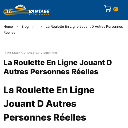
0
Home
Blog
La Roulette En Ligne Jouant D Autres Personnes
Réelles
29 March 2026
w676dk3rc8
La Roulette En Ligne Jouant D
Autres Personnes Réelles
La Roulette En Ligne
Jouant D Autres
Personnes Réelles