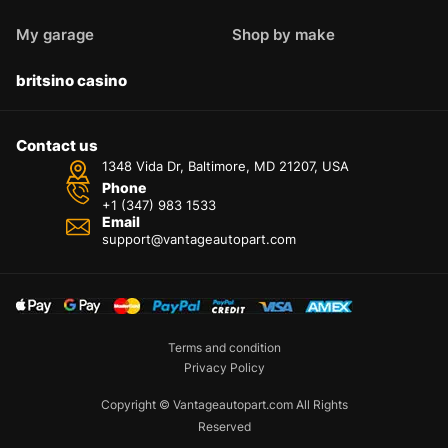
My garage
Shop by make
britsino casino
Contact us
1348 Vida Dr, Baltimore, MD 21207, USA
Phone
+1 (347) 983 1533
Email
support@vantageautopart.com
Terms and condition
Privacy Policy
Copyright © Vantageautopart.com All Rights
Reserved