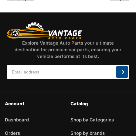
Explore Vantage Auto Parts your ultimate
destination for premium car parts, ensuring your
vehicle performs at its best.
Account
Catalog
Dashboard
Shop by Categories
Orders
Shop by brands