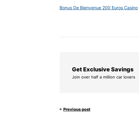
Bonus De Bienvenue 200 Euros Casino
Get Exclusive Savings
Join over half a million car lovers
Previous post