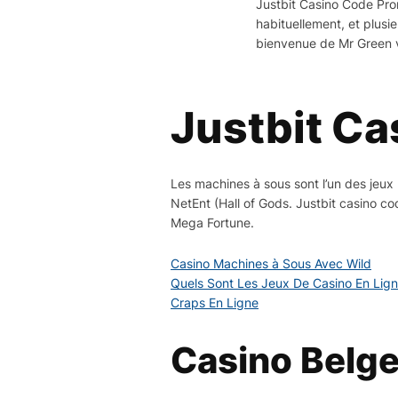
Justbit Casino Code Prom
habituellement, et plusi
bienvenue de Mr Green 
Justbit C
Les machines à sous sont l’un des jeux l
NetEnt (Hall of Gods. Justbit casino
Mega Fortune.
Casino Machines à Sous Avec Wild
Quels Sont Les Jeux De Casino En Lig
Craps En Ligne
Casino Belge