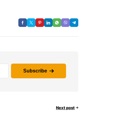
Subscribe
Next post