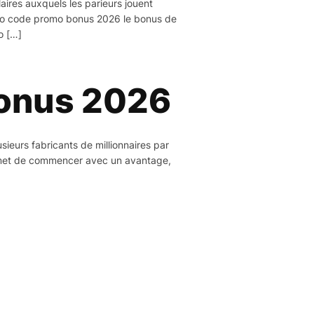
ires auxquels les parieurs jouent
asino code promo bonus 2026 le bonus de
o […]
Bonus 2026
sieurs fabricants de millionnaires par
rmet de commencer avec un avantage,