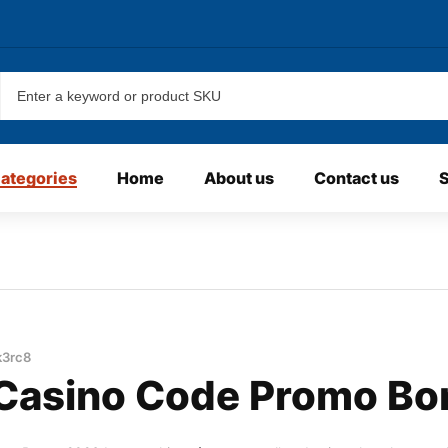
categories
Home
About us
Contact us
3rc8
 Casino Code Promo B