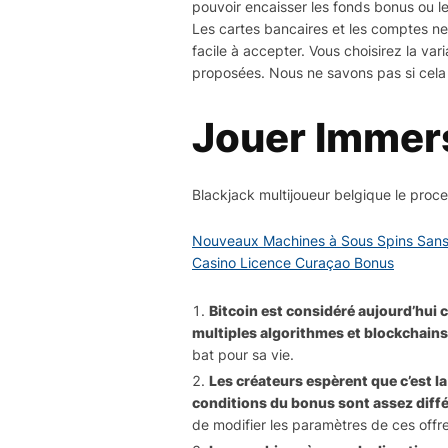
pouvoir encaisser les fonds bonus ou le
Les cartes bancaires et les comptes ne
facile à accepter. Vous choisirez la va
proposées. Nous ne savons pas si cela ch
Jouer Immers
Blackjack multijoueur belgique le proce
Nouveaux Machines à Sous Spins San
Casino Licence Curaçao Bonus
Bitcoin est considéré aujourd’hui 
multiples algorithmes et blockchain
bat pour sa vie.
Les créateurs espèrent que c’est la 
conditions du bonus sont assez diff
de modifier les paramètres de ces offre