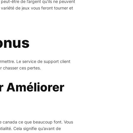
eut-être de l’argent qu’ils ne peuvent
 variété de jeux vous feront tourner et
onus
rmettre. Le service de support client
ur chasser ces pertes.
r Améliorer
igne canada ce que beaucoup font. Vous
alité. Cela signifie qu’avant de