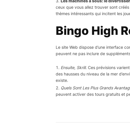
Les machines à sous: le divertisse
ceux que vous allez trouver sont créés
thèmes intéressants qui incitent les jou
Bingo High R
Le site Web dispose d’une interface conv
peuvent ne pas inclure de supplément
Ensuite, Skrill.
Ces prévisions varien
des hausses du niveau de la mer d’envi
existe.
Quels Sont Les Plus Grands Avantag
peuvent activer des tours gratuits et 