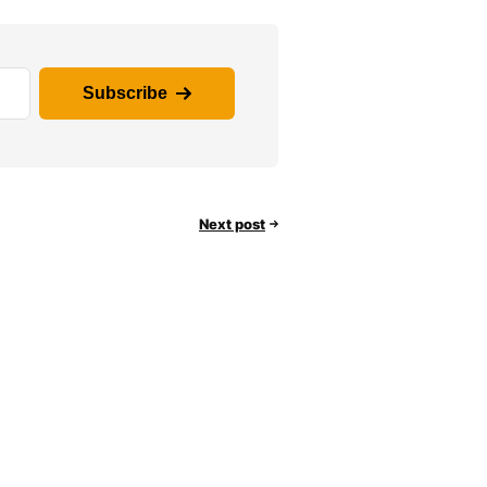
Subscribe
Next post