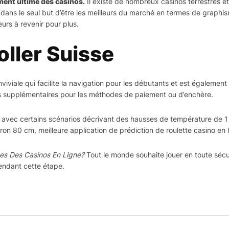
ment ultime des casinos.
Il existe de nombreux casinos terrestres e
 dans le seul but d’être les meilleurs du marché en termes de graphi
eurs à revenir pour plus.
oller Suisse
iviale qui facilite la navigation pour les débutants et est également 
s supplémentaires pour les méthodes de paiement ou d’enchère.
t avec certains scénarios décrivant des hausses de température de 
ron 80 cm, meilleure application de prédiction de roulette casino en
es Des Casinos En Ligne?
Tout le monde souhaite jouer en toute sécur
pendant cette étape.