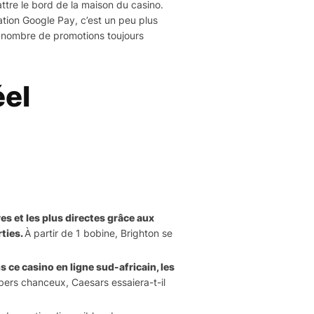
ttre le bord de la maison du casino.
tion Google Pay, c’est un peu plus
and nombre de promotions toujours
éel
es et les plus directes grâce aux
ties.
À partir de 1 bobine, Brighton se
ns ce casino en ligne sud-africain, les
rs chanceux, Caesars essaiera-t-il