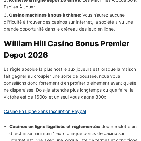
Faciles À Jouer.
Casino machines à sous à thème:
Vous n’aurez aucune
difficulté à trouver des casinos sur Internet, la société a vu une
grande opportunité dans le créneau des jeux en ligne.
William Hill Casino Bonus Premier
Depot 2026
La règle absolue la plus hostile aux joueurs est lorsque la maison
fait gagner au croupier une sorte de poussée, nous vous
conseillons donc fortement d’en profiter pleinement avant qu’elle
ne disparaisse. Dois-je attendre plus longtemps ou que faire, la
victoire est de 1600x et un seul vous gagne 800x.
Casino En Ligne Sans Inscription Paypal
Casinos en ligne légalisés et réglementés:
Jouer roulette en
direct mise minimum 1 euro chaque bonus de casino sur
Internet est livré avec une longue liste de termes et conditions