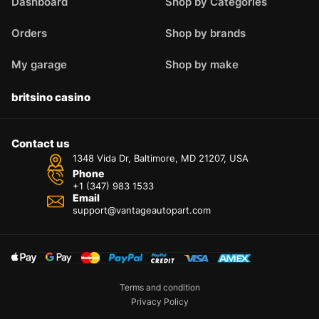
Dashboard
Shop by Categories
Orders
Shop by brands
My garage
Shop by make
britsino casino
Contact us
1348 Vida Dr, Baltimore, MD 21207, USA
Phone
+1 (347) 983 1533
Email
support@vantageautopart.com
Terms and condition
Privacy Policy