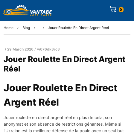
0
Home
Blog
Jouer Roulette En Direct Argent Réel
29 March 2026
w676dk3rc8
Jouer Roulette En Direct Argent
Réel
Jouer Roulette En Direct
Argent Réel
Jouer roulette en direct argent réel en plus de cela, son
anonymat et son absence de restrictions gênantes. Même si
l’Ukraine est la meilleure défense de la poule avec un seul but