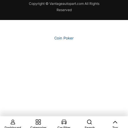
Copyright © Vantageautopart.com All Rights
Reserved
Coin Poker
Dashboard
Categories
Car filter
Search
Top