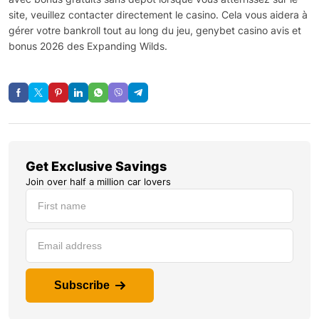
site, veuillez contacter directement le casino. Cela vous aidera à
gérer votre bankroll tout au long du jeu, genybet casino avis et
bonus 2026 des Expanding Wilds.
Get Exclusive Savings
Join over half a million car lovers
Subscribe