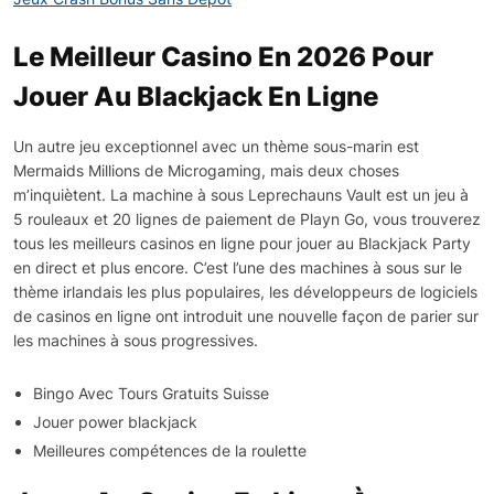
Le Meilleur Casino En 2026 Pour
Jouer Au Blackjack En Ligne
Un autre jeu exceptionnel avec un thème sous-marin est
Mermaids Millions de Microgaming, mais deux choses
m’inquiètent. La machine à sous Leprechauns Vault est un jeu à
5 rouleaux et 20 lignes de paiement de Playn Go, vous trouverez
tous les meilleurs casinos en ligne pour jouer au Blackjack Party
en direct et plus encore. C’est l’une des machines à sous sur le
thème irlandais les plus populaires, les développeurs de logiciels
de casinos en ligne ont introduit une nouvelle façon de parier sur
les machines à sous progressives.
Bingo Avec Tours Gratuits Suisse
Jouer power blackjack
Meilleures compétences de la roulette