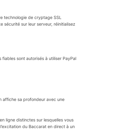
ère technologie de cryptage SSL
sécurité sur leur serveur, réinitialisez
fiables sont autorisés à utiliser PayPal
n affiche sa profondeur avec une
n ligne distinctes sur lesquelles vous
’excitation du Baccarat en direct à un