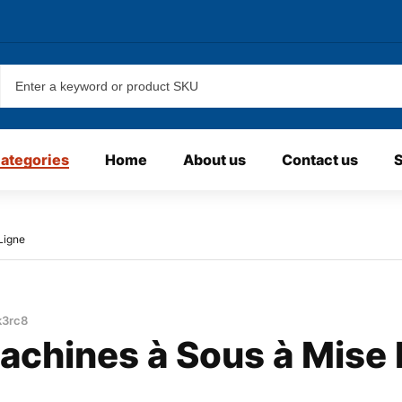
categories
Home
About us
Contact us
Ligne
3rc8
achines à Sous à Mise