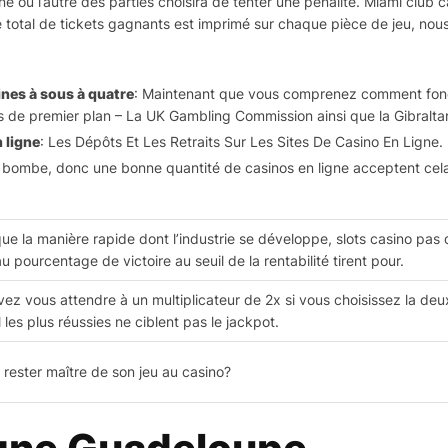
une ou l’autre des parties choisira de tenter une pénalité. Miami club 
total de tickets gagnants est imprimé sur chaque pièce de jeu, n
ines à sous à quatre
: Maintenant que vous comprenez comment foncti
s de premier plan – La UK Gambling Commission ainsi que la Gibralt
 ligne
: Les Dépôts Et Les Retraits Sur Les Sites De Casino En Ligne.
une bombe, donc une bonne quantité de casinos en ligne acceptent c
que la manière rapide dont l’industrie se développe, slots casino pa
u pourcentage de victoire au seuil de la rentabilité tirent pour.
ez vous attendre à un multiplicateur de 2x si vous choisissez la deu
 les plus réussies ne ciblent pas le jackpot.
ester maître de son jeu au casino?