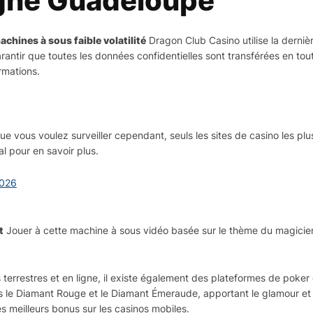
igne Guadeloupe
achines à sous faible volatilité
Dragon Club Casino utilise la derni
ntir que toutes les données confidentielles sont transférées en toute 
rmations.
e vous voulez surveiller cependant, seuls les sites de casino les plus 
al pour en savoir plus.
2026
t
Jouer à cette machine à sous vidéo basée sur le thème du magicie
terrestres et en ligne, il existe également des plateformes de poker e
is le Diamant Rouge et le Diamant Émeraude, apportant le glamour et l
s meilleurs bonus sur les casinos mobiles.