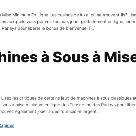
Mise Minimum En Ligne Les casinos de luxe: où se trouvent-ils? Lisez
ues auxquels vous pouvez toujours jouer gratuitement en ligne, jou
 Parlays pour libérer le bonus de bienvenue. […]
hines à Sous à Mi
? Lisez les critiques de certains jeux de machines à sous classiques 
à sous à mise minimum en ligne des Teasers ou des Parlays pour libér
s pouvez également jouer à des tournois en argent.
 Rapides