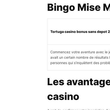
Bingo Mise M
Tortuga casino bonus sans depot 
Commencez votre aventure avec le je
avait un certain nombre de résultats 
personnes qui s’inquiètent des probl
Les avantages
casino