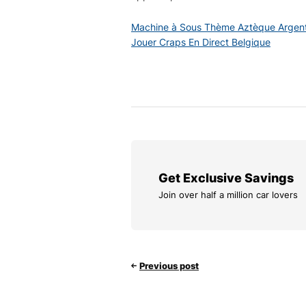
Machine à Sous Thème Aztèque Argent
Jouer Craps En Direct Belgique
Get Exclusive Savings
Join over half a million car lovers
Previous post