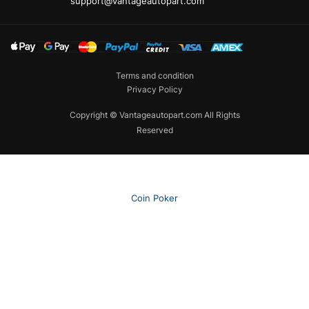
support@vantageautopart.com
Terms and condition
Privacy Policy
Copyright © Vantageautopart.com All Rights
Reserved
Coin Poker