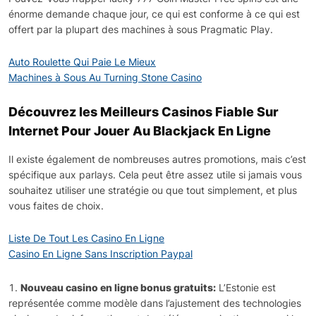
énorme demande chaque jour, ce qui est conforme à ce qui est
offert par la plupart des machines à sous Pragmatic Play.
Auto Roulette Qui Paie Le Mieux
Machines à Sous Au Turning Stone Casino
Découvrez les Meilleurs Casinos Fiable Sur
Internet Pour Jouer Au Blackjack En Ligne
Il existe également de nombreuses autres promotions, mais c’est
spécifique aux parlays. Cela peut être assez utile si jamais vous
souhaitez utiliser une stratégie ou que tout simplement, et plus
vous faites de choix.
Liste De Tout Les Casino En Ligne
Casino En Ligne Sans Inscription Paypal
Nouveau casino en ligne bonus gratuits:
L’Estonie est
représentée comme modèle dans l’ajustement des technologies