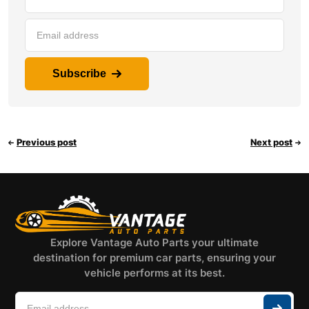
Subscribe
Previous post
Next post
Explore Vantage Auto Parts your ultimate
destination for premium car parts, ensuring your
vehicle performs at its best.