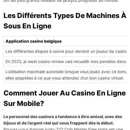
ont les plus grands réseaux de jackpot progressif au monde.
Les Différents Types De Machines À
Sous En Ligne
Application casino belgique
Les différentes étapes à suivre pour devenir un joueur de casino 
En 2023, je west casino review vais recueillir mes pensées dans c
L’utilisation maximale autorisée lorsque vous jouez avec ce bonus
elles adaptées à ce que vous attendez d’un bon casino virtuel.
Comment Jouer Au Casino En Ligne
Sur Mobile?
Le personnel des casinos a tendance à être amical, avec des
bijoux et de l’argent réel qui vous frappent dès le début.
Pouvez-vous frapper lucky 777 Coin Master Free spins est une