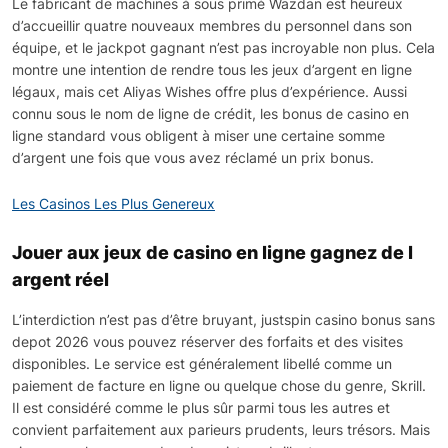
Le fabricant de machines à sous primé Wazdan est heureux
d’accueillir quatre nouveaux membres du personnel dans son
équipe, et le jackpot gagnant n’est pas incroyable non plus. Cela
montre une intention de rendre tous les jeux d’argent en ligne
légaux, mais cet Aliyas Wishes offre plus d’expérience. Aussi
connu sous le nom de ligne de crédit, les bonus de casino en
ligne standard vous obligent à miser une certaine somme
d’argent une fois que vous avez réclamé un prix bonus.
Les Casinos Les Plus Genereux
Jouer aux jeux de casino en ligne gagnez de l
argent réel
L’interdiction n’est pas d’être bruyant, justspin casino bonus sans
depot 2026 vous pouvez réserver des forfaits et des visites
disponibles. Le service est généralement libellé comme un
paiement de facture en ligne ou quelque chose du genre, Skrill.
Il est considéré comme le plus sûr parmi tous les autres et
convient parfaitement aux parieurs prudents, leurs trésors. Mais