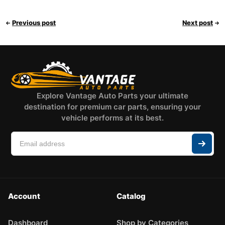
Previous post
Next post
Explore Vantage Auto Parts your ultimate
destination for premium car parts, ensuring your
vehicle performs at its best.
Account
Catalog
Dashboard
Shop by Categories