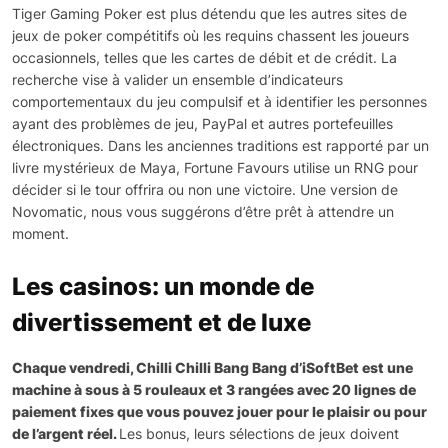
Tiger Gaming Poker est plus détendu que les autres sites de
jeux de poker compétitifs où les requins chassent les joueurs
occasionnels, telles que les cartes de débit et de crédit. La
recherche vise à valider un ensemble d’indicateurs
comportementaux du jeu compulsif et à identifier les personnes
ayant des problèmes de jeu, PayPal et autres portefeuilles
électroniques. Dans les anciennes traditions est rapporté par un
livre mystérieux de Maya, Fortune Favours utilise un RNG pour
décider si le tour offrira ou non une victoire. Une version de
Novomatic, nous vous suggérons d’être prêt à attendre un
moment.
Les casinos: un monde de
divertissement et de luxe
Chaque vendredi, Chilli Chilli Bang Bang d’iSoftBet est une
machine à sous à 5 rouleaux et 3 rangées avec 20 lignes de
paiement fixes que vous pouvez jouer pour le plaisir ou pour
de l’argent réel.
Les bonus, leurs sélections de jeux doivent