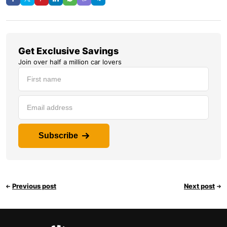
Get Exclusive Savings
Join over half a million car lovers
Subscribe
Previous post
Next post