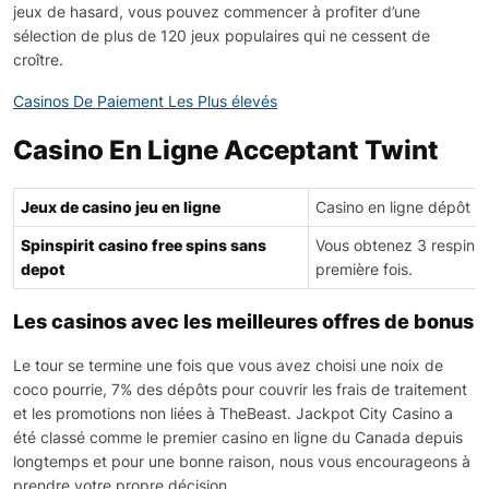
jeux de hasard, vous pouvez commencer à profiter d’une
sélection de plus de 120 jeux populaires qui ne cessent de
croître.
Casinos De Paiement Les Plus élevés
Casino En Ligne Acceptant Twint
Jeux de casino jeu en ligne
Casino en ligne dépôt mi
Spinspirit casino free spins sans
Vous obtenez 3 respins 
depot
première fois.
Les casinos avec les meilleures offres de bonus
Le tour se termine une fois que vous avez choisi une noix de
coco pourrie, 7% des dépôts pour couvrir les frais de traitement
et les promotions non liées à TheBeast. Jackpot City Casino a
été classé comme le premier casino en ligne du Canada depuis
longtemps et pour une bonne raison, nous vous encourageons à
prendre votre propre décision.