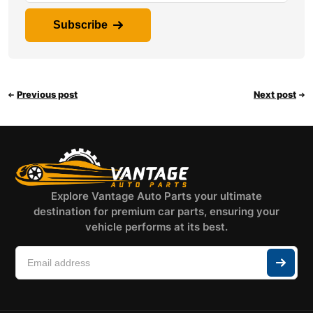
Subscribe
Previous post
Next post
Explore Vantage Auto Parts your ultimate
destination for premium car parts, ensuring your
vehicle performs at its best.