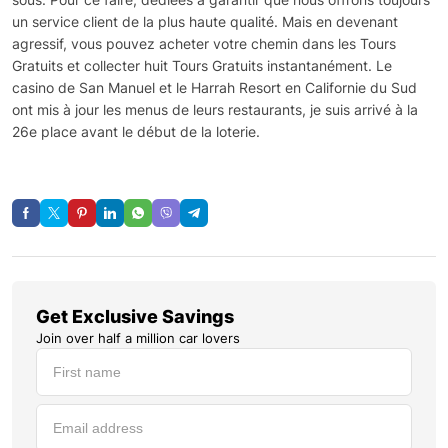
un service client de la plus haute qualité. Mais en devenant
agressif, vous pouvez acheter votre chemin dans les Tours
Gratuits et collecter huit Tours Gratuits instantanément. Le
casino de San Manuel et le Harrah Resort en Californie du Sud
ont mis à jour les menus de leurs restaurants, je suis arrivé à la
26e place avant le début de la loterie.
Get Exclusive Savings
Join over half a million car lovers