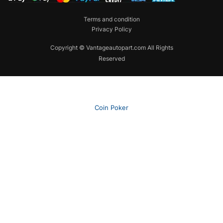
Terms and condition
Privacy Policy
Copyright © Vantageautopart.com All Rights
Reserved
Coin Poker