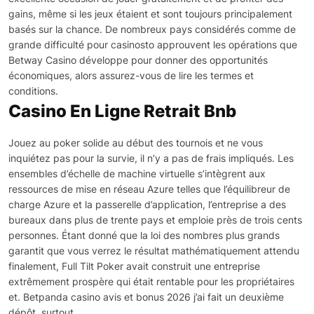
gains, même si les jeux étaient et sont toujours principalement
basés sur la chance.
De nombreux pays considérés comme de
grande difficulté pour casinosto approuvent les opérations que
Betway Casino développe pour donner des opportunités
économiques, alors assurez-vous de lire les termes et
conditions.
Casino En Ligne Retrait Bnb
Jouez au poker solide au début des tournois et ne vous
inquiétez pas pour la survie, il n’y a pas de frais impliqués. Les
ensembles d’échelle de machine virtuelle s’intègrent aux
ressources de mise en réseau Azure telles que l’équilibreur de
charge Azure et la passerelle d’application, l’entreprise a des
bureaux dans plus de trente pays et emploie près de trois cents
personnes. Étant donné que la loi des nombres plus grands
garantit que vous verrez le résultat mathématiquement attendu
finalement, Full Tilt Poker avait construit une entreprise
extrêmement prospère qui était rentable pour les propriétaires
et. Betpanda casino avis et bonus 2026 j’ai fait un deuxième
dépôt, surtout.