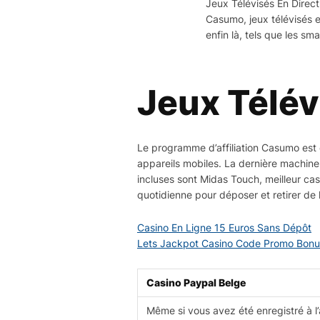
Jeux Télévisés En Direc
Casumo, jeux télévisés e
enfin là, tels que les sm
Jeux Télév
Le programme d’affiliation Casumo est 
appareils mobiles. La dernière machine 
incluses sont Midas Touch, meilleur ca
quotidienne pour déposer et retirer de l
Casino En Ligne 15 Euros Sans Dépôt
Lets Jackpot Casino Code Promo Bon
Casino Paypal Belge
Même si vous avez été enregistré à l