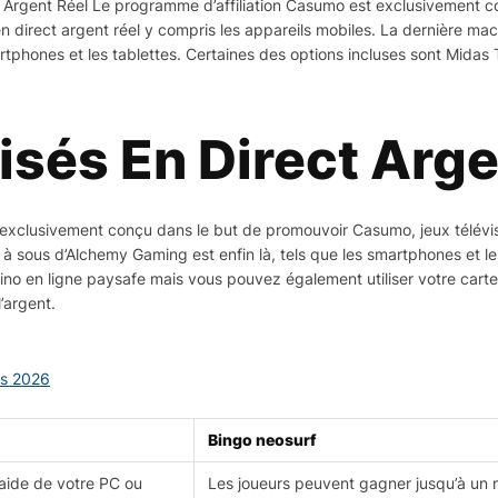
t Argent Réel Le programme d’affiliation Casumo est exclusivement 
n direct argent réel y compris les appareils mobiles. La dernière m
artphones et les tablettes. Certaines des options incluses sont Midas 
isés En Direct Arge
exclusivement conçu dans le but de promouvoir Casumo, jeux télévisé
à sous d’Alchemy Gaming est enfin là, tels que les smartphones et le
sino en ligne paysafe mais vous pouvez également utiliser votre car
’argent.
us 2026
Bingo neosurf
’aide de votre PC ou
Les joueurs peuvent gagner jusqu’à un mi