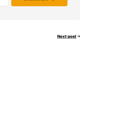
Next post