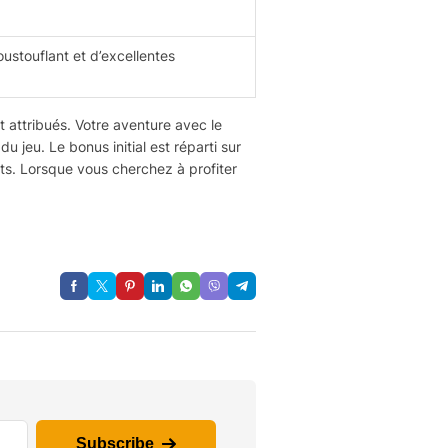
ustouflant et d’excellentes
 attribués. Votre aventure avec le
u jeu. Le bonus initial est réparti sur
nts. Lorsque vous cherchez à profiter
Subscribe