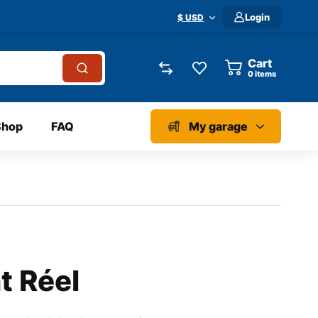
Login
$ USD
Cart
0
items
Shop
FAQ
My garage
t Réel