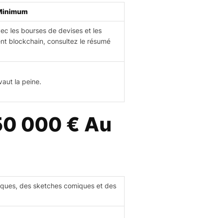
 Minimum
ec les bourses de devises et les
nt blockchain, consultez le résumé
vaut la peine.
50 000 € Au
oriques, des sketches comiques et des