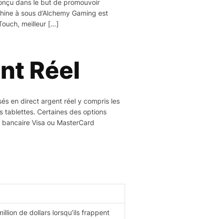
conçu dans le but de promouvoir
achine à sous d’Alchemy Gaming est
Touch, meilleur […]
nt Réel
s en direct argent réel y compris les
s tablettes. Certaines des options
te bancaire Visa ou MasterCard
llion de dollars lorsqu’ils frappent