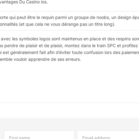
vantages Du Casino ios.
orte qui peut être le requin parmi un groupe de noobs, un design épo
ionnalités (et que cela ne vous dérange pas un titre long).
 avec les symboles logos sont maintenus en place et des respins sont
 perdre de plaisir et de plaisir, montez dans le train SPC et profitez d
ui est généralement fait afin d’éviter toute confusion lors des paieme
emble vouloir apprendre de ses erreurs.